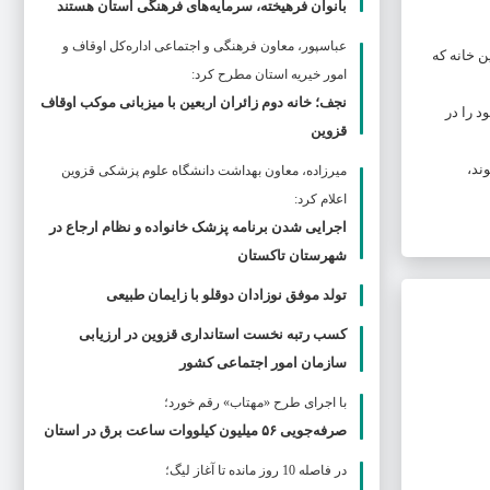
بانوان فرهیخته، سرمایه‌های فرهنگی استان هستند
عباسپور، معاون فرهنگی و اجتماعی اداره‌کل اوقاف و
ن خانه که
امور خیریه استان مطرح كرد:
نجف؛ خانه دوم زائران اربعین با میزبانی موکب اوقاف
د را در
قزوین
ند،
ميرزاده، معاون بهداشت دانشگاه علوم پزشکی قزوین
اعلام کرد:
اجرایی شدن برنامه پزشک خانواده و نظام ارجاع در
شهرستان تاکستان
تولد موفق نوزادان دوقلو با زایمان طبیعی
کسب رتبه نخست استانداری قزوین در ارزیابی
سازمان امور اجتماعی کشور
با اجرای طرح «مهتاب» رقم خورد؛
صرفه‌جویی ۵۶ میلیون کیلووات‌ ساعت برق در استان
در فاصله 10 روز مانده تا آغاز لیگ؛