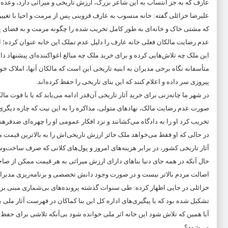
عارف که به جز انتساب به این شاعر بزرگ، ارزش تاریخی و میراثی دارد، وعده 
علیرضا خزائلی گفته: خانه منسوب به عارف قزوینی پس از مرمت و احیا با تغیی
که مشتی خاک و خانه‌ای به طور کامل تخریب شده را چگونه مرمت و به فضای پذیر
عدم رضایت مالکان فعلی خانه عارف را دلیل عدم تملک این خانه عنوان کرده؛ ا
این ملک چه تلاش‌هایی کرده و برای خرید ملک چه مبالغ اغواکننده‌ای پیشنهاد د
متأسفانه نگاه برخی مدیران به ابنیه تاریخی این است که مالکان آنها، املاک خود ر
پیروزی سر داده و اعلام کنند که این بنای تاریخی را حفظ کرده‌اند.
در شهر ما چانه‌زنی برای خرید آثار تاریخی آن‌قدر ادامه می‌یابد که یا با فوت م
صورت عدم رضایت مالک، نهادهای متولی، مذاکره را به این نیت که چاره دیگری ب
تخریب کرد او را به دادگاه می‌کشانند و نزد افکار عمومی او را چهره‌ای ضدفره
در حالی که او فقط می‌خواهد ملک حائز ارزش تاریخی‌اش را به بالاترین قیمت م
آثار تاریخی کشور، در برابر هزینه‌های امروز و پول‌های کلانی که صرف ساخت‌و
حال ‌آنکه در همه جای دنیا بناهای دارای ارزش میراثی به هر قیمت ممکن از صا
اصالت مردم بالاتر نیست و در صورت وجود دانش تخصصی و برنامه‌ریزی مدبرانه ت
خزائلی در جایی اظهار کرده: طی سنوات گذشته پرونده‌های بی‌شماری مبنی بر
تشکیل شده بود که با پیگیری‌های اداره کل این بنا کماکان در فهرست آثار ملی 
آیا همین که تلاش شود این خانه اثر ملی خوانده شود بی‌آنکه تلاشی برای حفظ
می‌شود؟