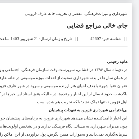
شهرداری و میراث‌فرهنگی، مقصران تخریب خانه عارف قزوینی
جای خالی مراجع قضایی
شناسه خبر: 42607
تاریخ و زمان ارسال: 21 شهریور 1403 ساعت 07:30
هانیه رحیمی
در دی‌ماه سال ۱۳۹۶ درافشانی، سرپرست وقت سازمان فرهنگی، اجتماعی و ورزشی شهرداری قزوین از تملک خانه عارف قزوینی و احیای آن در سال ۱۳۹۷ خبر داده بود.
در همان سال‌ها در بدنه شهرداری صحبت از احداث موزه موسیقی در خانه عارف
عنوان «نوا شهر» باهدف احیای هنر ارزنده موسیقی و سرود در شهر عارف قزوی
باگذشت حدود ۸ سال از این اخبار و وعده‌ها در حالیکه هنوز اسناد این
اهل قزوین نه‌تنها تملک نشد؛ بلکه تخریب هم شده است.
بی‌احترامی شهرداری قزوین به تعهدات پیشینیان
این اخبار ناامیدکننده نشان می‌دهد شهرداری قزوین به برنامه‌های پیشینیان خود 
چون مدیران شهرداری به مسائل نگاه فرهنگی ندارند و در تشخیص اولویت‌ها همچ
سرمایه‌گذاری نمی‌دانند و به‌موازات همین نگرش، پول درآوردن از این اماکن را ب