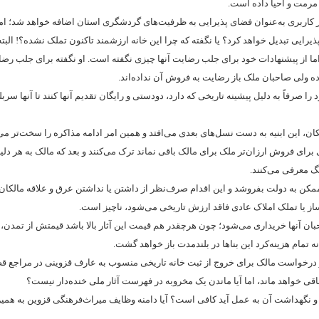
مرمت و احیا داده است.
ر کاربری به‌عنوان فضای پذیرایی به ظرفیت‌های گردشگری استان اضافه خواهد شد؛ اما 
ایی تبدیل خواهد کرد؟ یا نگفته که چرا این خانه ارزشمند تاکنون تملک نشده؟! البته 
ما از پیشنهادات خود برای جلب رضایت آنها چیزی نگفته است. او نگفته برای جلب رضا
اده ولی صاحبان ملک باز رضایت به فروش آن نداده‌اند.
ا صرفاً به دلیل پیشینه تاریخی که دارد، دودستی و رایگان تقدیم آنها کنند تا آنها سربلن
الکان، این ابنیه به دست نسل‌های بعدی می‌افتد و همین امر ادامه مذاکره را سخت‌تر می‌ک
رای فروش ارزان‌تر ملک برای مالک باقی نماند ترک می‌کنند و بعد که مالک به هر دلی
نگ معرفی می‌کنند.
مکن به دولت بفروشد و این اقدام صرف‌نظر از داشتن یا نداشتن عرق و علاقه مالکان ا
ساز یا تملک املاک عادی فاقد ارزش تاریخی می‌شود، ناچیز است.
حبان آنها خریداری می‌شود؛ چون هرچقدر هم قیمت این آثار بالا باشد قیمتش از تمدن،
مام هزینه‌کرد این بناها در بلندمدت باز خواهد گشت.
 درخواست مالک برای خروج از ثبت خانه تاریخی منسوب به عارف قزوینی در مراجع ق
باقی خواهد ماند، اما آیا ماندن یک مخروبه در فهرست آثار ملی خنده‌دار نیست؟
 و نگهداشت آن به عمل آید کافی است؟ آیا دامنه وظایف میراث‌فرهنگی قزوین به همین