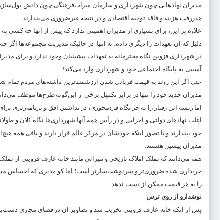
مدیران نهادهایی چون شهرداری و سازمان میراث‌فرهنگی چون دانش پول‌سازی از ا
هدررفت هزینه و فاقد توجیه اقتصادی و در نتیجه غیرضروری می‌پندارند.
علاوه بر این، برای بسیاری از مدیران اهمیتی ندارد که پیش از آنها چه کسی به 
دلیل که آن تعهدات را دیگری داده، نه آنها. در حالیکه مدیریت مجموعه‌ها اگر چه ت
در شهرداری قزوین نگاه محترمانه به تعهدات پیشینیان وجود ندارد و برای مدیران
آسیبی به پایگاه اجتماعی خود و شهرداری وارد می‌کند!
حتی اگر این روند به قیمت قربانی شدن ارزشمندترین داشته‌های مردم تمام ش
مدیران جدید خود را تنها در برابر تکمیل برخی از این‌گونه طرح‌ها موظف می‌دانن
اما ریشه این رفتار را به جز نگاه فردمحوری، در نداشتن افق و برنامه‌ریزی برا
اغلب نهادهای دولتی و اجرایی و در رأس همه آنها شهرداری‌ها نگاه کلان و طولانی
خود بپندارند و با تصور اینکه خودشان در مرکز عالم قرار دارند و باقی همه هیچ‌ان
مدیران پیشین هستند.
همه می‌دانند که تملک املاک تاریخی و میراثی مانند خانه عارف قزوینی از تمل
خریداری شده ضروری‌تر و سرنوشت‌سازتر است؛ اما کو مدیری که احساس مسئو
را به هر قیمت ممکن از دست ندهد.
نوشدارو از روی ترس
پس از آنکه خانه عارف قزوینی تخریب شد و تصاویر آن در فضای مجازی دست‌به‌