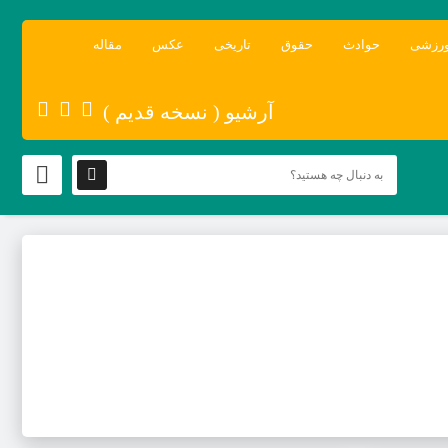
رزشی
حوادث
حقوق
تاریخی
عکس
مقاله
آرشیو ( نسخه قدیم )