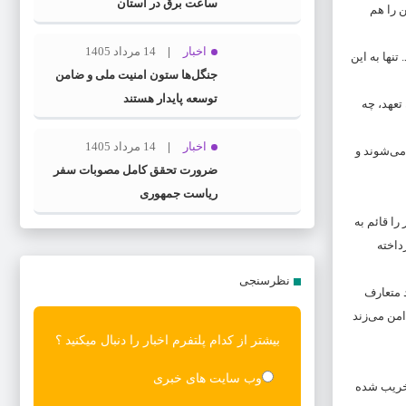
ساعت برق در استان
 را هم
اخبار
14 مرداد 1405
نها به این
جنگل‌ها ستون امنیت ملی و ضامن
توسعه پایدار هستند
تعهد، چه
اخبار
14 مرداد 1405
می‌شوند و
ضرورت تحقق کامل مصوبات سفر
ریاست‌ جمهوری
را قائم به
داخته
نظرسنجی
د متعارف
من می‌زند
بیشتر از کدام پلتفرم اخبار را دنبال میکنید ؟
وب سایت های خبری
تخریب شده