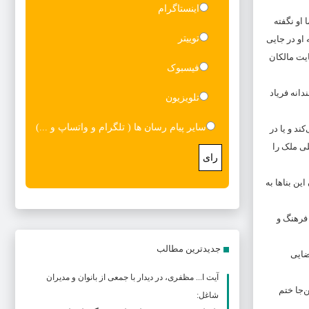
اینستاگرام
او نگفته
توییتر
او در جایی
یت مالکان
فیسبوک
دانه فریاد
تلویزیون
سایر پیام رسان ها ( تلگرام و واتساپ و ...)
ند و یا در
لی ملک را
رای
ین بناها به
 فرهنگ و
جدیدترین مطالب
ضایی
آیت ا... مظفری، در دیدار با جمعی از بانوان و مدیران
‌جا ختم
شاغل: