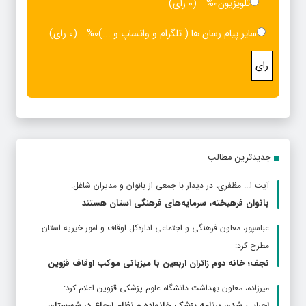
تلویزیون
0%
(0 رای)
سایر پیام رسان ها ( تلگرام و واتساپ و ...)
0%
(0 رای)
رای
جدیدترین مطالب
آیت ا... مظفری، در دیدار با جمعی از بانوان و مدیران شاغل:
بانوان فرهیخته، سرمایه‌های فرهنگی استان هستند
عباسپور، معاون فرهنگی و اجتماعی اداره‌کل اوقاف و امور خیریه استان
مطرح كرد:
نجف؛ خانه دوم زائران اربعین با میزبانی موکب اوقاف قزوین
ميرزاده، معاون بهداشت دانشگاه علوم پزشکی قزوین اعلام کرد:
اجرایی شدن برنامه پزشک خانواده و نظام ارجاع در شهرستان