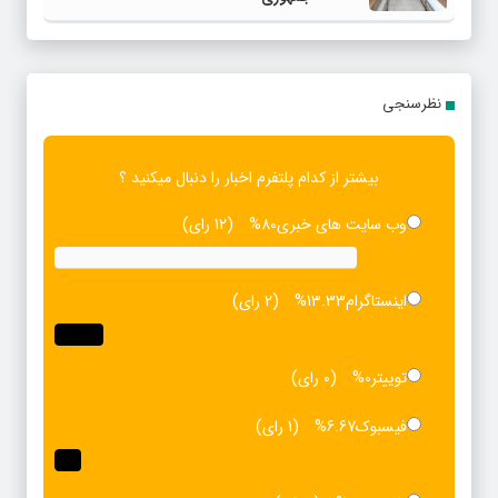
نظرسنجی
بیشتر از کدام پلتفرم اخبار را دنبال میکنید ؟
وب سایت های خبری
80%
(12 رای)
اینستاگرام
13.33%
(2 رای)
توییتر
0%
(0 رای)
فیسبوک
6.67%
(1 رای)