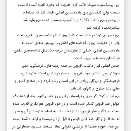
این پیشکسوت سینما تاکید کرد: هرچند که جایزه ثابت کننده قابلیت
نیست ولی شکستن پای غلامحسین لطفی باعث شد که سینما با
بی‌رحمی وی را کنار بگذارد و با آسیب جسمی که به وی وارد شد
بیشترنادیده گرفته شد.
وی تصریح کرد: درست است که امروز به نام غلامحسین لطفی است
ولی در حقیقت روزی که فیلم‌های لطفی را ببینیم، متعلق است به
غلامحسین لطفی. خیلی از هنرمندان درجه یک مثل غلامحسین لطفی
در استان خود هم غریب است.
حسن لطفی ابراز داشت: قزوین در همه زمینه‌های، فرهنگی، ادبی،
خوشنویسی، تئاتر، موسیقی و … بسیار درخشان است. هنرمندان،
فرهیختگان و بزرگان زیادی در این استان رشد کرده و در سطح کشور و
حتی دنیا مطرح و نام‌آور شده‌اند.
وی اذعان کرد: اگر جریان فیلم‌سازی قزوین را دنبال کنیم، بعد از دهه ۶۰،
موتور هنر قزوین تندتر شده است و در خود قزوین هم دارای قدرت شده
است. میانگین هنر قزوین بعد از دهه ۶۰ ، به لحاظ هنرمندان آن و هم
به لحاظ نوع کار اصلا قابل قیاس با قبل از آن نیست و ارتقا داشته است.
این فعال حوزه سینما از مرتضی متولی فعال سینما، مسعود سخاوتی در