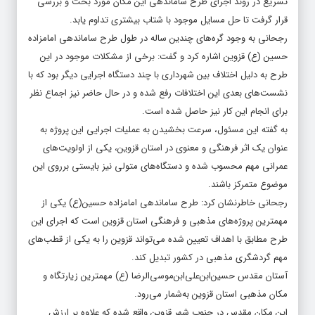
تسریع در روند اجرای طرح ساماندهی این مکان مورد بحث و بررسی
قرار گرفت تا حل مسایل موجود با شتاب بیشتری تداوم یابد.
رجحانی به وجود گره‌های چندین ساله در طول طرح ساماندهی امامزاده
حسین (ع) قزوین اشاره کرد و گفت: برخی از مشکلات موجود در این
طرح به دلیل اختلاف بین شهرداری با چند دستگاه اجرایی دیگر بود که با
نشست‌های بعدی این اختلافات رفع شده و در حال حاضر نیز اجماع نظر
برای انجام این کار نیز حاصل شده است.
به گفته این مسئول، سرعت بخشیدن به عملیات اجرایی این پروژه به
عنوان یک اثر فرهنگی و معنوی در استان قزوین، یکی از اولویت‌های
عمرانی مهم محسوب شده و دستگاه‌های متولی نیز بایستی برروی این
موضوع متمرکز باشند.
رجحانی خاطرنشان کرد: طرح ساماندهی امامزاده حسین(ع) یکی از
مهمترین پروژه‌های مذهبی و فرهنگی استان قزوین است که اجرای این
طرح مطابق با اهداف تعیین شده می‌تواند قزوین را به یکی از قطب‌های
مهم گردشگری مذهبی در کشور تبدیل کند.
آستان مقدس حسین‌ابن‌علی‌ابن‌موسی‌الرضا (ع) مهمترین زیارتگاه و
مکان مذهبی استان قزوین به‌شمار می‌رود.
این مکان مقدس در جنوب شهر قزوین واقع شده که علاوه بر ارزش