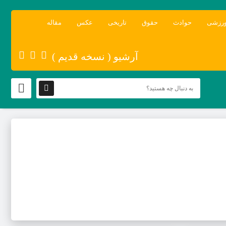
رزشی
حوادث
حقوق
تاریخی
عکس
مقاله
آرشیو ( نسخه قدیم )