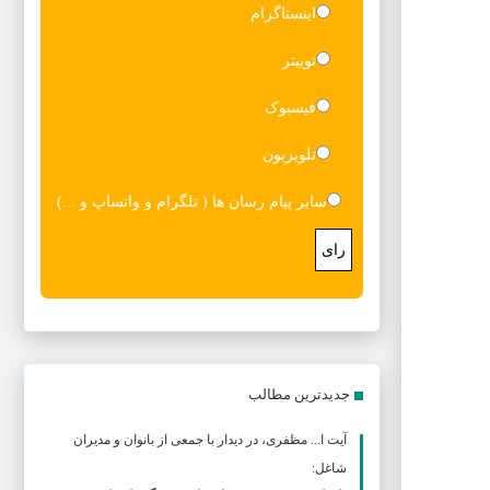
اینستاگرام
توییتر
فیسبوک
تلویزیون
سایر پیام رسان ها ( تلگرام و واتساپ و ...)
رای
جدیدترین مطالب
آیت ا... مظفری، در دیدار با جمعی از بانوان و مدیران
شاغل: