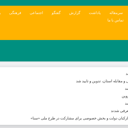
سرمقاله
یاداشت
گزارش
گفتگو
اجتماعی
فرهنگی
و
تماس با ما
د
و مقابله استان، تدوین و تایید شد
د
د
معرفی شدند
 کارکنان دولت و بخش خصوصی برای مشارکت در طرح ملی «سنا»