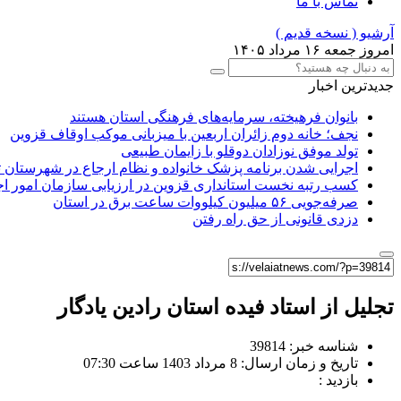
تماس با ما
آرشیو ( نسخه قدیم )
امروز جمعه ۱۶ مرداد ۱۴۰۵
جدیدترین اخبار
بانوان فرهیخته، سرمایه‌های فرهنگی استان هستند
نجف؛ خانه دوم زائران اربعین با میزبانی موکب اوقاف قزوین
تولد موفق نوزادان دوقلو با زایمان طبیعی
اجرایی شدن برنامه پزشک خانواده و نظام ارجاع در شهرستان 
کسب رتبه نخست استانداری قزوین در ارزیابی سازمان امور ا
صرفه‌جویی ۵۶ میلیون کیلووات‌ ساعت برق در استان
دزدی قانونی از حق راه رفتن
تجلیل از استاد فیده استان رادین یادگار
شناسه خبر: 39814
تاریخ و زمان ارسال: 8 مرداد 1403 ساعت 07:30
بازدید :