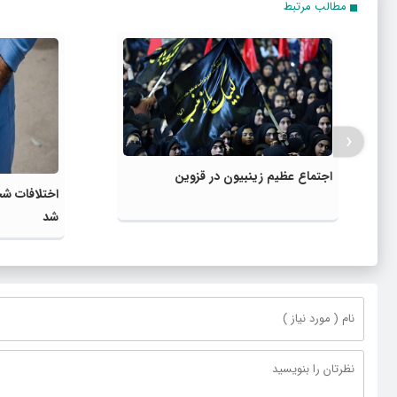
مطالب مرتبط
‹
اجتماع عظیم زینبیون در قزوین
اختلافات ش
شد