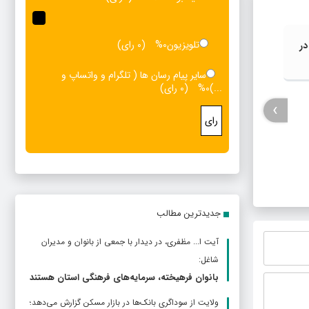
تلویزیون
0%
(0 رای)
در
سایر پیام رسان ها ( تلگرام و واتساپ و
...)
0%
(0 رای)
›
رای
9 مصدوم در واژگونی خودروی حامل
بِکُش و
زائران اربعین
جدیدترین مطالب
آیت ا... مظفری، در دیدار با جمعی از بانوان و مدیران
شاغل:
بانوان فرهیخته، سرمایه‌های فرهنگی استان هستند
ولایت از سوداگری بانک‌ها در بازار مسکن گزارش می‌دهد؛