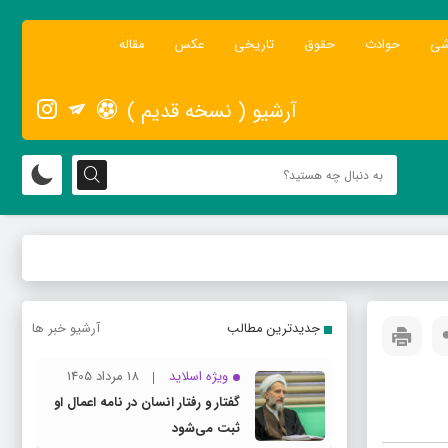
شی
حوادث
حقوق
تاریخی
عکس
مقاله
آرشیو ( نسخه قدیم )
جدیدترین مطالب
آرشیو خبر ها
ویژه اسلاید
18 مرداد 1405
گفتار و رفتار انسان در نامه اعمال او
ثبت می‌شود