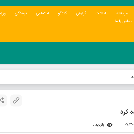
سرمقاله
یاداشت
گزارش
گفتگو
اجتماعی
فرهنگی
ورز
تماس با ما
د
ه کرد
بازدید :