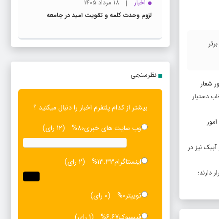
اخبار
18 مرداد 1405
لزوم وحدت کلمه و تقویت امید در جامعه
رتر
نظرسنجی
ر شعار
اب دستیار
بیشتر از کدام پلتفرم اخبار را دنبال میکنید ؟
امور
وب سایت های خبری
80%
(12 رای)
رز و آبیک نیز در
اینستاگرام
13.33%
(2 رای)
 دارند؛
توییتر
0%
(0 رای)
فیسبوک
6.67%
(1 رای)