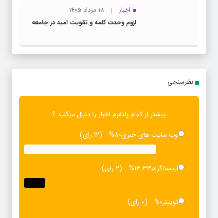
اخبار
18 مرداد 1405
لزوم وحدت کلمه و تقویت امید در جامعه
نظرسنجی
بیشتر از کدام پلتفرم اخبار را دنبال میکنید ؟
وب سایت های خبری
80%
(12 رای)
اینستاگرام
13.33%
(2 رای)
توییتر
0%
(0 رای)