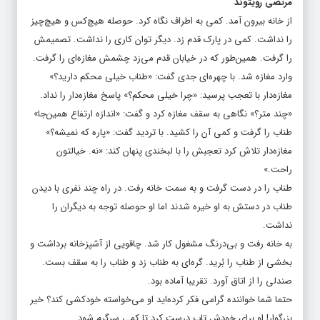
مرتضی رویتوند
از خانه بیرون آمد. کمی به اطراف نگاه کرد. حوصله هیچ‌کس و هیچ‌چیز
را نداشت. کمی در پارک قدم زد. دیگر توان کاری را نداشت. تصمیمش
را گرفت. همین‌طور که در خیابان قدم می‌زد چشمش مغازه‌ای را گرفت.
وارد مغازه شد. با چهره‌ای جدی گفت: «طناب خیلی محکم دارید؟»
مغازه‌دار با تعجب پرسید: «چرا خیلی محکم؟» پاسخ مغازه‌دار را نداد.
«چند متر؟» نگاهی به سقف مغازه کرد و گفت: «اندازه ارتفاع همین‌جا»
طناب را گرفت و کمی آن را کشید. با تردید گفت: «پاره که نمیشه؟»
مغازه‌دار تلاش کرد تعجبش را با لبخندی پنهان کند: «نه. خیالتون
راحت.»
طناب را در دست گرفت و به سمت خانه رفت. در راه چند نفری با دیدن
طناب در دستش به او خیره شدند اما او حوصله توجه به دیگران را
نداشت.
به خانه رفت و بی‌درنگ مشغول کار شد. چاقویی از آشپزخانه برداشت و
بخشی از طناب را بُرید. گره‌ای به طناب زد و طناب را به سقف بست.
صندلی را از اتاق آورد. تقریبا آماده بود.
حتما شما خواننده گرامی فکر کرده‌اید او می‌خواسته خودکشی کند؟ خیر
بزرگوار! او برای خودش تاب درست کرد تا کمی سرگرم شود.