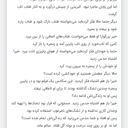
اما این پایان ماجرا نبود. کبریتی از جیبش درآورد و به کنار طناب تاب
گرفت.
دیگر حتما حالا فکر کرده‌اید می‌خواسته طناب نازک شود و طناب پاره
شود و بیفتد و بمیرد.
خیر بزرگوار! او فقط می‌خواست طناب‌های اضافی را از بین ببرد.
کمی که تاب‌خورد از روی تاب پایین آمد و پنجره را باز کرد.
حتما با خودتان فکر کرده‌اید می‌خواسته از هوای پاییزی لذت ببرد. خیر!
اشتباه حدس زدید.
او خودش را از پنجره به بیرون پرت کرد.
حالا دیگر مطمئن هستید او خودکشی کرده است؟
خیر! باز هم اشتباه فکر کردید. این سکانس یک فیلم بود و در پایین
پنجره چندین تشک گذاشته‌ بودند تا برای او اتفاقی نیفتد.
پس او به زندگی‌اش ادامه داد؟
خیر! باز هم اشتباه حدس زدید. مسئولی که قرار بود تشک‌ها را تهیه کند
وجدان کاری نداشته و از تشک‌های نامرغوب استفاده کرده بود.
پس او افتاد و شما حدس می‌زنید که زندگی‌اش تمام شده است؟
اما نه. او بر روی چند درخت و بوته گل افتاد. سالم ماند.