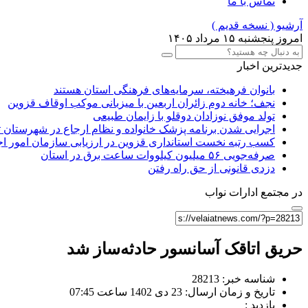
تماس با ما
آرشیو ( نسخه قدیم )
امروز پنجشنبه ۱۵ مرداد ۱۴۰۵
جدیدترین اخبار
بانوان فرهیخته، سرمایه‌های فرهنگی استان هستند
نجف؛ خانه دوم زائران اربعین با میزبانی موکب اوقاف قزوین
تولد موفق نوزادان دوقلو با زایمان طبیعی
اجرایی شدن برنامه پزشک خانواده و نظام ارجاع در شهرستان 
کسب رتبه نخست استانداری قزوین در ارزیابی سازمان امور ا
صرفه‌جویی ۵۶ میلیون کیلووات‌ ساعت برق در استان
دزدی قانونی از حق راه رفتن
در مجتمع ادارات نواب
حریق اتاقک آسانسور حادثه‌ساز شد
شناسه خبر: 28213
تاریخ و زمان ارسال: 23 دی 1402 ساعت 07:45
بازدید :