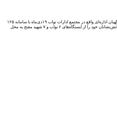
به گزارش ولایت، سرپرست معاونت عملیات سازمان آتش‌نشانی و خدمات ایمنی شهرداری قزوین با اعلام این خبر اظهار کرد: طی تماس نگهبان اداره‌ای واقع در مجتمع ادارات نواب ۱۹دی‌ماه با سامانه ۱۲۵
سازمان آتش‌نشانی قزوین از وقوع یک مورد آتش‌سوزی در قسمت اتاقک آسانسور اطلاع داده شد که بلافاصله ستاد فرماندهی این سازمان آتش‌نشانان خود را از ایستگاه‌های ۶ نواب و ۷ شهید مفتح به محل