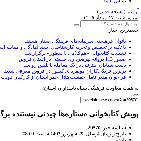
تماس با ما
آرشیو ( نسخه قدیم )
امروز شنبه ۱۷ مرداد ۱۴۰۵
جدیدترین اخبار
بانوان فرهیخته، سرمایه‌های فرهنگی استان هستند
با تکیه بر تخصص و تجربه کارشناسان، سند آمادگی و مقابله استا
نشست کتابخوانی «هم‌کلامی با سطور» برگزار شد
صدور 113 پروانه بهره‌برداری صنعتی در استان قزوین
دست شیادان اینترنتی در یک معامله با پلیس رو شد
برترین فرنگی‌کاران مونقره‌ای کشور در قزوین معرفی شدند
فراخوان مدیرعامل جمعیت هلال‌احمر استان از کارکنان دو
به همت معاونت فرهنگی سپاه پاسداران استان؛
پویش کتابخوانی «ستاره‌ها چیدنی نیستند» برگ
شناسه خبر: 20870
تاریخ و زمان ارسال: 29 شهریور 1402 ساعت 08:00
بازدید :