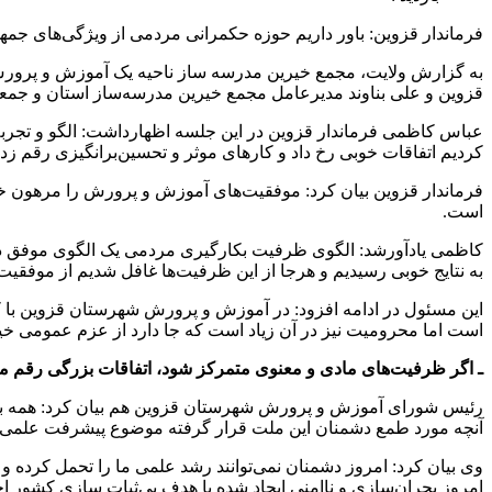
فرماندار قزوین: باور داریم حوزه حکمرانی مردمی از ویژگی‌های جمهو
به گزارش ولایت، مجمع خیرین مدرسه ساز ناحیه یک آموزش و پرورش
قزوین و علی بناوند مدیرعامل مجمع خیرین مدرسه‌ساز استان و جمعی
عباس کاظمی فرماندار قزوین در این جلسه اظهارداشت: الگو و تجربه 
کردیم اتفاقات خوبی رخ داد و کارهای موثر و تحسین‌برانگیزی رقم 
فرماندار قزوین بیان کرد: موفقیت‌های آموزش و پرورش را مرهون خ
است.
کاظمی یادآورشد: الگوی ظرفیت بکارگیری مردمی یک الگوی موفق در 
به نتایج خوبی رسیدیم و هرجا از این ظرفیت‌ها غافل شدیم از موفق
این مسئول در ادامه افزود: در آموزش و پرورش شهرستان قزوین با کم
است اما محرومیت نیز در آن زیاد است که جا دارد از عزم عمومی خی
ـ اگر ظرفیت‌های مادی و معنوی متمرکز شود، اتفاقات بزرگی رقم م
رئیس شورای آموزش و پرورش شهرستان قزوین هم بیان کرد: همه باید
آنچه مورد طمع دشمنان این ملت قرار گرفته موضوع پیشرفت علمی ر
وی بیان کرد: امروز دشمنان نمی‌توانند رشد علمی ما را تحمل کرده
امروز بحران‌سازی و ناامنی ایجاد شده با هدف بی‌ثبات سازی کشور اجرا 