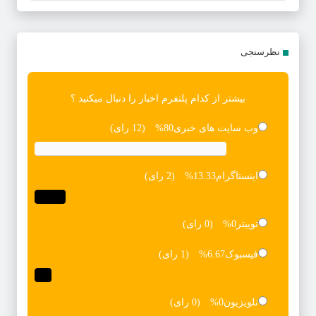
نظرسنجی
بیشتر از کدام پلتفرم اخبار را دنبال میکنید ؟
وب سایت های خبری
80%
(12 رای)
اینستاگرام
13.33%
(2 رای)
توییتر
0%
(0 رای)
فیسبوک
6.67%
(1 رای)
تلویزیون
0%
(0 رای)