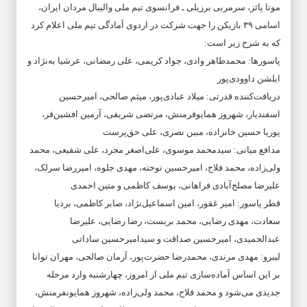
موتا پائز، سرمربی برزیلی ـ فرانسوی تیم ملی والیبال مردان ایران،
اسامی ۳۹ بازیکن را جهت شرکت در اردوی آمادگی تیم ملی اعلام کرد
که به شرح زیر است:
پاسورها: محمدطاهر وادی، جواد کریمی، علی رمضانی، عرشیا به‌نژاد و
ایلشن داوودی‌پور
دریافت‌کننده قدرتی: میلاد عبادی‌پور، میثم صالحی، امیرحسین
اسفندیار، شهروز همایوفرمنش، مرتضی شریفی، آرمین افشین‌فر،
پوریا حسین خانزاده، مبین نصری، علی حق‌پرست
مدافع میانی: سیدمحمد موسوی، علی‌اصغر مجرد، علی شفیعی، محمد
ولی‌زاده، محمد فلاح، امیرحسین توخته، مهدی جلوه، امیررضا سرلک،
علیرضا مصلح‌آبادی فراهانی، یوسف کاظمی و متین احمدی
قطر پاسور: امیر غفور، امین اسماعیل‌نژاد، صابر کاظمی، بردیا
سعادت، مهدی رضایی، محمد بربست، رضا رضایی، علیرضا
عبدالحمیدی، امیرحسین صداقت و سیدامیرحسین ساداتی
لیبرو: مهدی مرندی، محمدرضا حضرت‌پور، آرمان صالحی، مهران توانا
بر این اساس آماده‌سازی تیم ملی از امروز، چهارشنبه وارد مرحله
جدیدی می‌شود و محمد فلاح، محمد ولی‌زاده، شهروز همایونفرمنش،