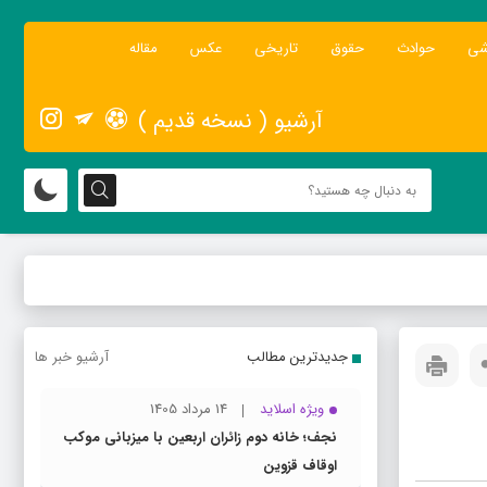
شی
حوادث
حقوق
تاریخی
عکس
مقاله
آرشیو ( نسخه قدیم )
جدیدترین مطالب
آرشیو خبر ها
ویژه اسلاید
14 مرداد 1405
نجف؛ خانه دوم زائران اربعین با میزبانی موکب
اوقاف قزوین