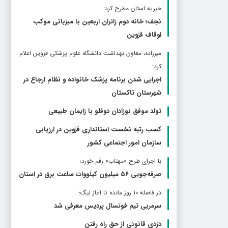
خیریه استان مطرح كرد:
نجف؛ خانه دوم زائران اربعین با میزبانی موکب
اوقاف قزوین
ميرزاده، معاون بهداشت دانشگاه علوم پزشکی قزوین اعلام
کرد:
اجرایی شدن برنامه پزشک خانواده و نظام ارجاع در
شهرستان تاکستان
تولد موفق نوزادان دوقلو با زایمان طبیعی
کسب رتبه نخست استانداری قزوین در ارزیابی
سازمان امور اجتماعی کشور
با اجرای طرح «مهتاب» رقم خورد؛
صرفه‌جویی ۵۶ میلیون کیلووات‌ ساعت برق در استان
در فاصله 10 روز مانده تا آغاز لیگ؛
سرمربی تیم فوتسال پردیس معرفی شد
دزدی قانونی از حق راه رفتن