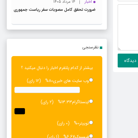
اخبار
14 مرداد 1405
ضرورت تحقق کامل مصوبات سفر ریاست‌ جمهوری
نظرسنجی
بیشتر از کدام پلتفرم اخبار را دنبال میکنید ؟
وب سایت های خبری
80%
(12 رای)
اینستاگرام
13.33%
(2 رای)
توییتر
0%
(0 رای)
فیسبوک
6.67%
(1 رای)