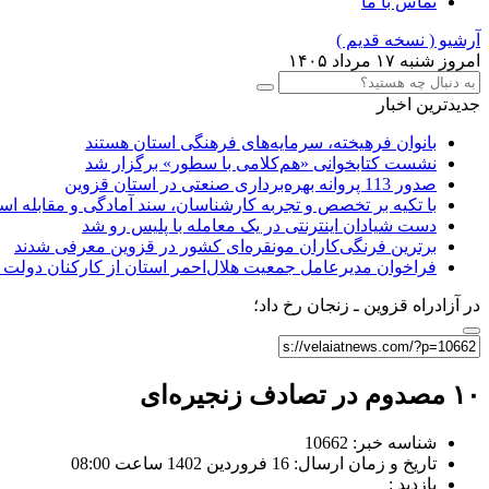
تماس با ما
آرشیو ( نسخه قدیم )
امروز شنبه ۱۷ مرداد ۱۴۰۵
جدیدترین اخبار
بانوان فرهیخته، سرمایه‌های فرهنگی استان هستند
نشست کتابخوانی «هم‌کلامی با سطور» برگزار شد
صدور 113 پروانه بهره‌برداری صنعتی در استان قزوین
با تکیه بر تخصص و تجربه کارشناسان، سند آمادگی و مقابله استا
دست شیادان اینترنتی در یک معامله با پلیس رو شد
برترین فرنگی‌کاران مونقره‌ای کشور در قزوین معرفی شدند
فراخوان مدیرعامل جمعیت هلال‌احمر استان از کارکنان دو
در آزادراه قزوین ـ زنجان رخ داد؛
۱۰ مصدوم در تصادف زنجیره‌ای
شناسه خبر: 10662
تاریخ و زمان ارسال: 16 فروردین 1402 ساعت 08:00
بازدید :