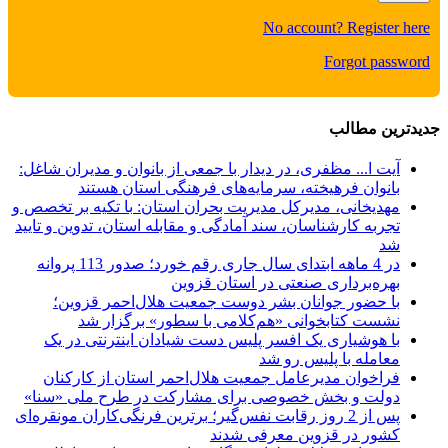
No account? Register here
Forgot password
جدیدترین مطالب
آیت ا... مظفری، در دیدار با جمعی از بانوان و مدیران شاغل:
بانوان فرهیخته، سرمایه‌های فرهنگی استان هستند
مهدیخانی، مدیرکل مدیریت بحران استان:
با تکیه بر تخصص و
تجربه کارشناسان، سند آمادگی و مقابله استان، تدوین و تایید
شد
در 4 ماهه ابتدای سال جاری رقم خورد؛
صدور 113 پروانه
بهره‌برداری صنعتی در استان قزوین
با حضور جوانان بشر دوست جمعیت هلال‌احمر قزوین؛
نشست کتابخوانی «هم‌کلامی با سطور» برگزار شد
با هوشیاری یک افسر پلیس
دست شیادان اینترنتی در یک
معامله با پلیس رو شد
فراخوان مدیرعامل جمعیت هلال‌احمر استان از کارکنان
دولت و بخش خصوصی برای مشارکت در طرح ملی «سنا»
پس از 2 روز رقابت نفس‌گیر؛
برترین فرنگی‌کاران مونقره‌ای
کشور در قزوین معرفی شدند