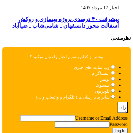
اخبار
17 مرداد 1405
پیشرفت ۴۰ درصدی پروژه بهسازی و روکش
آسفالت محور دانسفهان ـ شامی‌شاپ ـ ضیاآباد
نظرسنجی
بیشتر از کدام پلتفرم اخبار را دنبال میکنید ؟
وب سایت های خبری
اینستاگرام
توییتر
فیسبوک
تلویزیون
سایر پیام رسان ها ( تلگرام و واتساپ و ...)
رای
×
Username or Email Address
Password
Log In