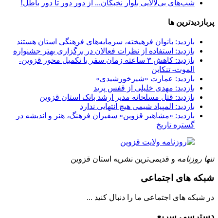
شب‌های بی‌لالایی بلوار نخبگان...
از دور دور تا دور باطل!
پربازدیدترین ها
بازدید:
بانوان فرهیخته، سرمایه‌های فرهنگی استان هستند
بازدید:
استفاده از نظرات فعالان در برگزاری بهتر جشنواره
بازدید:
کاهش ۳ ساعته زمان سفر با تکمیل محور قزوین-
الموت- تنکابن
بازدید:
عمارت «شیرخورشیدی»
بازدید:
مهدی خلیلی از قفس پرید
بازدید:
قتل مسلحانه مدیر ارشد بانک استان قزوین
بازدید:
المپیاد شیمی هیچ انتهایی ندارد
بازدید:
«مشاهیر قزوین» سفیران فرهنگ، هنر و اندیشه در
گستره تاریخ
تنها روزنامه
و قدیمی‌ترین نشریه استان قزوین
شبکه های اجتماعی
در شبکه های اجتماعی ما را دنبال کنید ...
دسترسی سریع