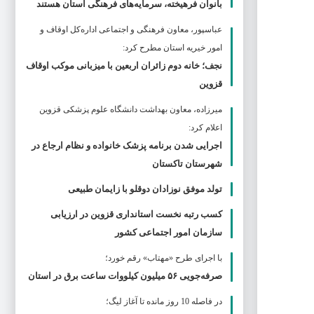
بانوان فرهیخته، سرمایه‌های فرهنگی استان هستند
عباسپور، معاون فرهنگی و اجتماعی اداره‌کل اوقاف و
امور خیریه استان مطرح كرد:
نجف؛ خانه دوم زائران اربعین با میزبانی موکب اوقاف
قزوین
ميرزاده، معاون بهداشت دانشگاه علوم پزشکی قزوین
اعلام کرد:
اجرایی شدن برنامه پزشک خانواده و نظام ارجاع در
شهرستان تاکستان
تولد موفق نوزادان دوقلو با زایمان طبیعی
کسب رتبه نخست استانداری قزوین در ارزیابی
سازمان امور اجتماعی کشور
با اجرای طرح «مهتاب» رقم خورد؛
صرفه‌جویی ۵۶ میلیون کیلووات‌ ساعت برق در استان
در فاصله 10 روز مانده تا آغاز لیگ؛