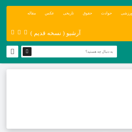
رزشی
حوادث
حقوق
تاریخی
عکس
مقاله
آرشیو ( نسخه قدیم )