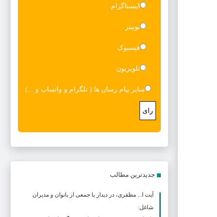
اینستاگرام
توییتر
فیسبوک
تلویزیون
سایر پیام رسان ها ( تلگرام و واتساپ و ...)
رای
جدیدترین مطالب
آیت ا... مظفری، در دیدار با جمعی از بانوان و مدیران
شاغل: