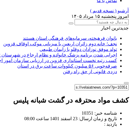
تماس با ما
آرشیو ( نسخه قدیم )
امروز پنجشنبه ۱۵ مرداد ۱۴۰۵
جدیدترین اخبار
بانوان فرهیخته، سرمایه‌های فرهنگی استان هستند
نجف؛ خانه دوم زائران اربعین با میزبانی موکب اوقاف قزوین
تولد موفق نوزادان دوقلو با زایمان طبیعی
اجرایی شدن برنامه پزشک خانواده و نظام ارجاع در شهرستان 
کسب رتبه نخست استانداری قزوین در ارزیابی سازمان امور ا
صرفه‌جویی ۵۶ میلیون کیلووات‌ ساعت برق در استان
دزدی قانونی از حق راه رفتن
کشف مواد محترقه در گشت شبانه پلیس
شناسه خبر: 10351
تاریخ و زمان ارسال: 23 اسفند 1401 ساعت 08:00
بازدید :