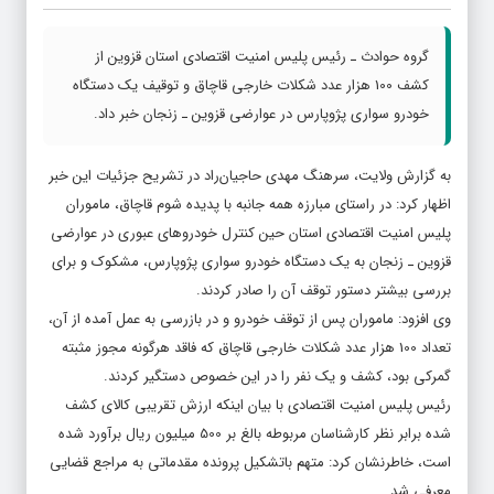
گروه حوادث ـ رئیس پلیس امنیت اقتصادی استان قزوین از
کشف 100 هزار عدد شکلات خارجی قاچاق و توقیف یک دستگاه
خودرو سواری پژوپارس در عوارضی قزوین ـ زنجان خبر داد.
به گزارش ولایت، سرهنگ مهدی حاجیان‌راد در تشریح جزئیات این خبر
اظهار کرد: در راستای مبارزه همه جانبه با پدیده شوم قاچاق، ماموران
پلیس امنیت اقتصادی استان حین کنترل خودروهای عبوری در عوارضی
قزوین ـ زنجان به یک دستگاه خودرو سواری پژوپارس، مشکوک و برای
بررسی بیشتر دستور توقف آن را صادر کردند.
وی افزود: ماموران پس از توقف خودرو و در بازرسی به عمل آمده از آن،
تعداد 100 هزار عدد شکلات خارجی قاچاق که فاقد هرگونه مجوز مثبته
گمرکی بود، کشف و یک نفر را در این خصوص دستگیر کردند.
رئیس پلیس امنیت اقتصادی با بیان اینکه ارزش تقریبی کالای کشف
شده برابر نظر کارشناسان مربوطه بالغ بر 500 میلیون ریال برآورد شده
است، خاطرنشان کرد: متهم باتشکیل پرونده مقدماتی به مراجع قضایی
معرفی شد.