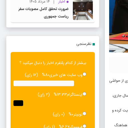
اخبار
14 مرداد 1405
ضرورت تحقق کامل مصوبات سفر
ریاست‌ جمهوری
نظرسنجی
بیشتر از کدام پلتفرم اخبار را دنبال میکنید ؟
وب سایت های خبری
80%
(12 رای)
ری از حواشی
اینستاگرام
13.33%
(2 رای)
سال جاری،
یت کرده و
توییتر
0%
(0 رای)
ا هماهنگ
فیسبوک
6.67%
(1 رای)