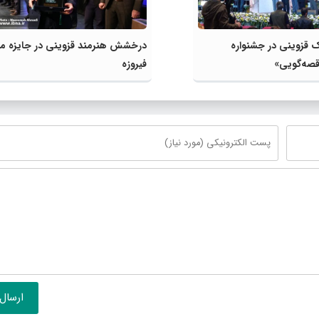
زوینی در جشنواره
درخشش هنرمند قزوینی در جایزه م
«قصه‌گویی»
فیروزه