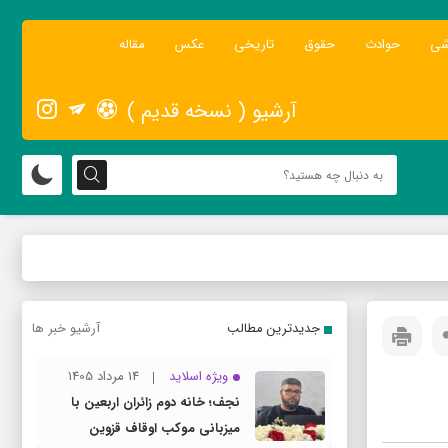
شی
حوادث
حقوق
تاریخی
عکس
مقاله
آرشیو ( نسخه قدیم )
جدیدترین مطالب
آرشیو خبر ها
ویژه اسلاید
14 مرداد 1405
نجف؛ خانه دوم زائران اربعین با
میزبانی موکب اوقاف قزوین