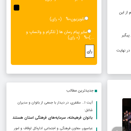
 از این
تلویزیون
0%
(0 رای)
سایر پیام رسان ها ( تلگرام و واتساپ و
پیگیر
...)
0%
(0 رای)
در نهایت
رای
جدیدترین مطالب
آیت ا... مظفری، در دیدار با جمعی از بانوان و مدیران
افتتاح
شاغل:
بانوان فرهیخته، سرمایه‌های فرهنگی استان هستند
عباسپور، معاون فرهنگی و اجتماعی اداره‌کل اوقاف و امور