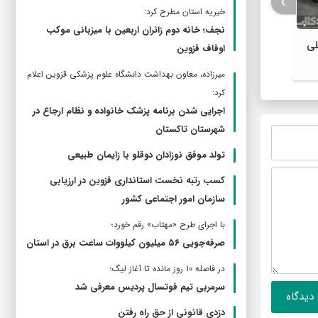
›
خیریه استان مطرح كرد:
نجف؛ خانه دوم زائران اربعین با میزبانی موکب
لی
اوقاف قزوین
بررسی وضعیت تابلوهای شهدا در سطح
شهر
ميرزاده، معاون بهداشت دانشگاه علوم پزشکی قزوین اعلام
کرد:
اجرایی شدن برنامه پزشک خانواده و نظام ارجاع در
شهرستان تاکستان
تولد موفق نوزادان دوقلو با زایمان طبیعی
کسب رتبه نخست استانداری قزوین در ارزیابی
سازمان امور اجتماعی کشور
با اجرای طرح «مهتاب» رقم خورد؛
صرفه‌جویی ۵۶ میلیون کیلووات‌ ساعت برق در استان
در فاصله 10 روز مانده تا آغاز لیگ؛
سرمربی تیم فوتسال پردیس معرفی شد
دزدی قانونی از حق راه رفتن