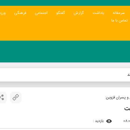
سرمقاله
یاداشت
گزارش
گفتگو
اجتماعی
فرهنگی
ورز
تماس با ما
د
و پسران قزوین:
ست
بازدید :