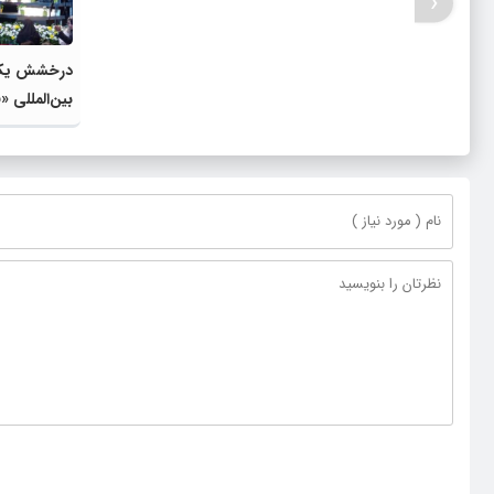
‹
درخشش یک ق
بین‌المللی 