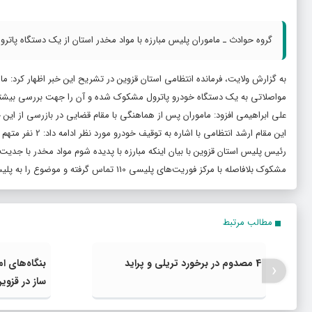
گروه حوادث ـ ماموران پلیس مبارزه با مواد مخدر استان از یک دستگاه پاترول، 51 کیلو و 375 گرم تریاک کشف و دو نفر را در این رابطه بازداشت ک
به گزارش ولایت، فرمانده انتظامی استان قزوین در تشریح این خبر اظهار کرد: ما
مواصلاتی به یک دستگاه خودرو پاترول مشکوک شده و آن را جهت بررسی بیشتر
علی ابراهیمی افزود: ماموران پس از هماهنگی با مقام قضایی در بازرسی از این خودرو، مقدار 51 کیلو و 375 گرم
این مقام ارشد انتظامی با اشاره به توقیف خودرو مورد نظر ادامه داد: 2 نفر متهم دستگیر شده در این پرونده جهت سیر مراحل قانونی به مراجع قضایی معرفی شدند.
رئیس پلیس استان قزوین با بیان اینکه مبارزه با پدیده شوم مواد مخدر با جد
مشکوک بلافاصله با مرکز فوریت‌های پلیسی 110 تماس گرفته و موضوع را به پلیس اطلاع دهند.
مطالب مرتبط
4 مصدوم در برخورد تریلی و پراید
بنگاه‌های ام
‹
ساز در قزوی