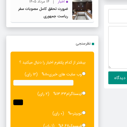
اخبار
14 مرداد 1405
ضرورت تحقق کامل مصوبات سفر
ریاست‌ جمهوری
نظرسنجی
بیشتر از کدام پلتفرم اخبار را دنبال میکنید ؟
وب سایت های خبری
80%
(12 رای)
اینستاگرام
13.33%
(2 رای)
توییتر
0%
(0 رای)
فیسبوک
6.67%
(1 رای)