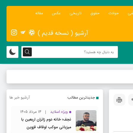
شی
حوادث
حقوق
تاریخی
عکس
مقاله
آرشیو ( نسخه قدیم )
جدیدترین مطالب
آرشیو خبر ها
ویژه اسلاید
14 مرداد 1405
نجف؛ خانه دوم زائران اربعین با
میزبانی موکب اوقاف قزوین