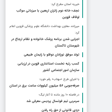
خیریه استان مطرح كرد:
نجف؛ خانه دوم زائران اربعین با میزبانی موکب
اوقاف قزوین
ميرزاده، معاون بهداشت دانشگاه علوم پزشکی قزوین اعلام
کرد:
اجرایی شدن برنامه پزشک خانواده و نظام ارجاع در
شهرستان تاکستان
تولد موفق نوزادان دوقلو با زایمان طبیعی
کسب رتبه نخست استانداری قزوین در ارزیابی
سازمان امور اجتماعی کشور
با اجرای طرح «مهتاب» رقم خورد؛
صرفه‌جویی ۵۶ میلیون کیلووات‌ ساعت برق در استان
در فاصله 10 روز مانده تا آغاز لیگ؛
سرمربی تیم فوتسال پردیس معرفی شد
دزدی قانونی از حق راه رفتن