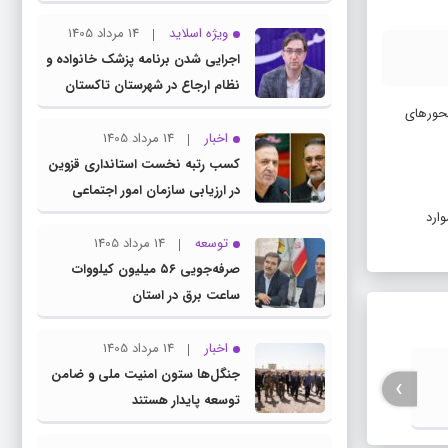
ویژه اسلاید
14 مرداد 1405
اجرایی شدن برنامه پزشک خانواده و
نظام ارجاع در شهرستان تاکستان
محورهای
اخبار
14 مرداد 1405
کسب رتبه نخست استانداری قزوین
در ارزیابی سازمان امور اجتماعی
کشور
ارد
توسعه
14 مرداد 1405
صرفه‌جویی ۵۶ میلیون کیلووات‌
ساعت برق در استان
اخبار
14 مرداد 1405
جنگل‌ها ستون امنیت ملی و ضامن
کشف جسد مرد میانسال در خودرو
واژگونی و 
›
توسعه پایدار هستند