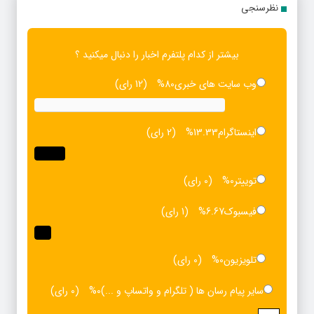
نظرسنجی
بیشتر از کدام پلتفرم اخبار را دنبال میکنید ؟
وب سایت های خبری
80%
(12 رای)
اینستاگرام
13.33%
(2 رای)
توییتر
0%
(0 رای)
فیسبوک
6.67%
(1 رای)
تلویزیون
0%
(0 رای)
سایر پیام رسان ها ( تلگرام و واتساپ و ...)
0%
(0 رای)