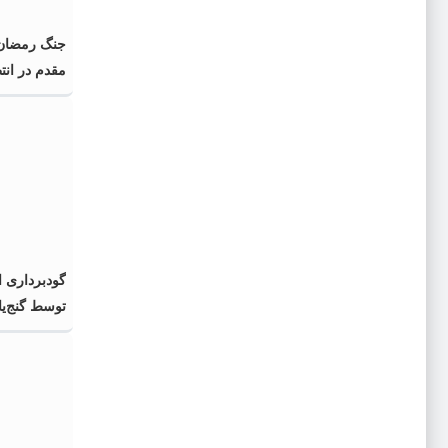
جنگ رمضان 
مقدم در انت
گودبرداری ام
توسط گنج‌یا