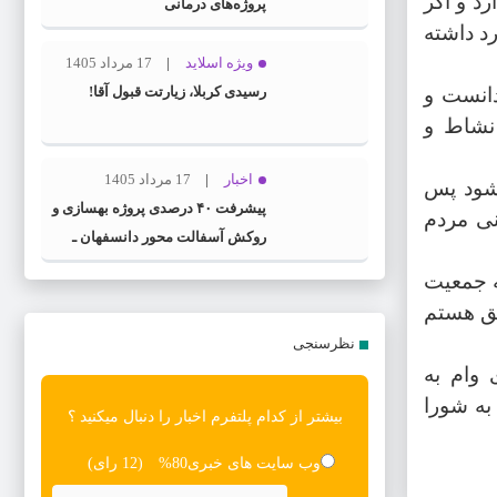
د و اگر
پروژه‌های درمانی
د داشته
ویژه اسلاید
17 مرداد 1405
دانست و
رسیدی کربلا، زیارتت قبول آقا!
نشاط و
اخبار
17 مرداد 1405
‌شود پس
پیشرفت ۴۰ درصدی پروژه بهسازی و
نی مردم
روکش آسفالت محور دانسفهان ـ
شامی‌شاپ ـ ضیاآباد
ه جمعیت
فق هستم
نظرسنجی
 وام به
به شورا
بیشتر از کدام پلتفرم اخبار را دنبال میکنید ؟
وب سایت های خبری
80%
(12 رای)