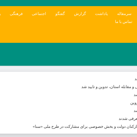
سرمقاله
یاداشت
گزارش
گفتگو
اجتماعی
فرهنگی
و
تماس با ما
د
و مقابله استان، تدوین و تایید شد
د
د
معرفی شدند
 کارکنان دولت و بخش خصوصی برای مشارکت در طرح ملی «سنا»