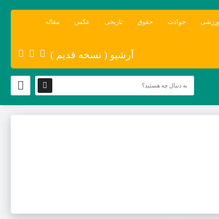
رزشی
حوادث
حقوق
تاریخی
عکس
مقاله
آرشیو ( نسخه قدیم )