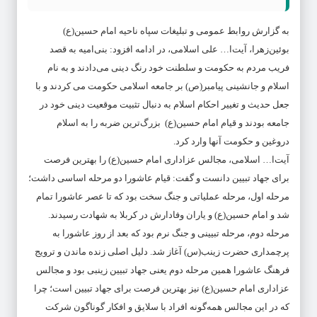
به گزارش روابط عمومی و تبلیغات سپاه ناحیه امام حسین(ع)
بوئین‌زهرا، آیت‌ا… علی اسلامی، در ادامه افزود: بنی‌امیه به قصد
فریب مردم به حکومت و سلطنت خود رنگ دینی می‌دادند و به نام
اسلام و جانشینی پیامبر(ص) بر جامعه اسلامی حکومت می کردند و با
جعل حدیث و تغییر احکام اسلام به دنبال تثبیت موقعیت دینی خود در
جامعه بودند و قیام امام حسین(ع) بزرگ‌ترین ضربه را به اسلام
دروغین و حکومت آنها وارد کرد.
آیت‌ا… اسلامی، مجالس عزاداری امام حسین(ع) را بهترین فرصت
برای جهاد تبیین دانست و گفت: قیام عاشورا دو مرحله اساسی داشت؛
مرحله اول، مرحله عملیاتی و جنگ سخت بود که تا عصر عاشورا تمام
شد و امام حسین(ع) و یاران وفادارش در کربلا به شهادت رسیدند.
مرحله دوم، مرحله تبیینی و جنگ نرم بود که بعد از روز عاشورا به
پرچمداری حضرت زینب(س) آغاز شد. دلیل اصلی زنده ماندن و ترویج
فرهنگ عاشورا همین مرحله دوم یعنی جهاد تبیین زینبی بود و مجالس
عزاداری امام حسین(ع) نیز بهترین فرصت برای جهاد تبیین است؛ چرا
که در این مجالس همه‌گونه افراد با سلایق و افکار گوناگون شرکت