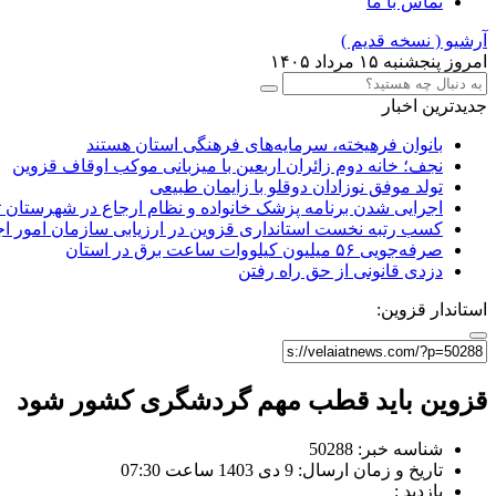
تماس با ما
آرشیو ( نسخه قدیم )
امروز پنجشنبه ۱۵ مرداد ۱۴۰۵
جدیدترین اخبار
بانوان فرهیخته، سرمایه‌های فرهنگی استان هستند
نجف؛ خانه دوم زائران اربعین با میزبانی موکب اوقاف قزوین
تولد موفق نوزادان دوقلو با زایمان طبیعی
اجرایی شدن برنامه پزشک خانواده و نظام ارجاع در شهرستان 
کسب رتبه نخست استانداری قزوین در ارزیابی سازمان امور ا
صرفه‌جویی ۵۶ میلیون کیلووات‌ ساعت برق در استان
دزدی قانونی از حق راه رفتن
استاندار قزوین:
قزوین باید قطب مهم گردشگری کشور شود
شناسه خبر: 50288
تاریخ و زمان ارسال: 9 دی 1403 ساعت 07:30
بازدید :