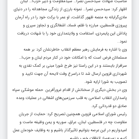
مناسبت شهادت سیدحسن نصرا… سیدمقاومت و دبیر حزب‌ا… لبنان
اظهار کرد: سیدحسن نصرا… نمونه بارزی از زندگی مجاهدانه را در دنیای
مادی‌گرایانه به منصه ظهور گذاشت، او عمر با برکت خود را در راه آرمان
پیروزی فلسطین، مبارزه با ظلم، فساد، اشغالگری و تجاوز سپری و
پاداش این پایمردی، استقامت و ولایتمداری خود را با شهادت دریافت
نمود..
وی با اشاره به فرمایش رهبر معظم انقلاب خاطرنشان کرد: بر همه‌
مسلمانان فرض است که با امکانات خود در کنار مردم لبنان و حزب‌ا…
سرافراز بایستند و در این راستا نیز طرح شورا مبنی بر کمک نقدی به
شهرداری قزوین ارسال شد تا دراسرع وقت لایحه آن جهت تایید و
تصویب به شورا ارایه شود.
وی در بخش دیگری از سخنانش از اقدام غرورآفرین حمله موشکی سپاه
پاسداران انقلاب اسلامی به قلب سرزمین‌های اشغالی در عملیات وعده
صادق دو قدردانی کرد.
رئیس شورای اسلامی قزوین همچنین تصریح کرد: حمایت از جریان
مقاومت چه در فلسطین، لبنان، عراق، سوریه و یمن وظیفه ماست و
امیدواریم در این عرصه بتوانیم تاثیرگذار باشیم و به وظایف خودمان عمل
کنیم و زمینه‌ساز اتفاقات خوب باشیم.