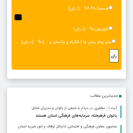
فیسبوک
6.67%
(1 رای)
تلویزیون
0%
(0 رای)
سایر پیام رسان ها ( تلگرام و واتساپ و ...)
0%
(0 رای)
رای
جدیدترین مطالب
آیت ا... مظفری، در دیدار با جمعی از بانوان و مدیران شاغل:
بانوان فرهیخته، سرمایه‌های فرهنگی استان هستند
عباسپور، معاون فرهنگی و اجتماعی اداره‌کل اوقاف و امور خیریه استان