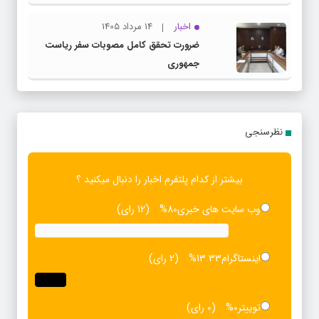
اخبار
14 مرداد 1405
ضرورت تحقق کامل مصوبات سفر ریاست‌
جمهوری
نظرسنجی
بیشتر از کدام پلتفرم اخبار را دنبال میکنید ؟
وب سایت های خبری
80%
(12 رای)
اینستاگرام
13.33%
(2 رای)
توییتر
0%
(0 رای)