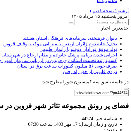
تماس با ما
آرشیو ( نسخه قدیم )
امروز پنجشنبه ۱۵ مرداد ۱۴۰۵
جدیدترین اخبار
بانوان فرهیخته، سرمایه‌های فرهنگی استان هستند
نجف؛ خانه دوم زائران اربعین با میزبانی موکب اوقاف قزوین
تولد موفق نوزادان دوقلو با زایمان طبیعی
اجرایی شدن برنامه پزشک خانواده و نظام ارجاع در شهرستان 
کسب رتبه نخست استانداری قزوین در ارزیابی سازمان امور ا
صرفه‌جویی ۵۶ میلیون کیلووات‌ ساعت برق در استان
دزدی قانونی از حق راه رفتن
در جلسه تلفیق سه کمیسیون شورا مطرح شد:
فضای پر رونق مجموعه تئاتر شهر قزوین در 
شناسه خبر: 44574
تاریخ و زمان ارسال: 17 مهر 1403 ساعت 07:30
بازدید :