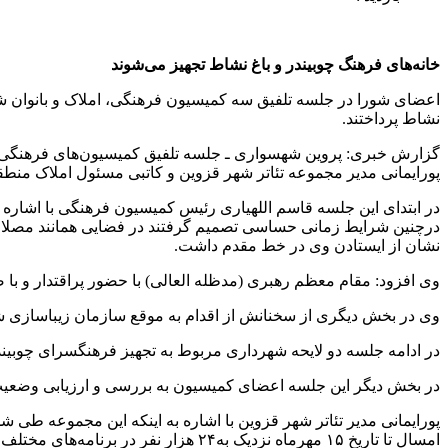
خانه‌های فرهنگ چوبیندر و باغ نشاط تجهیز می‌شوند
اعضای شورا در جلسه تلفیق سه کمیسیون فرهنگی، املاک و بانوان ش
نشاط پرداختند.
گزارش خبری: پروین شهسواری ـ جلسه تلفیق کمیسیون‌های فرهنگی، ا
پورایمانی مدیر مجموعه تئاتر شهر قزوین و کاتبی مسئول املاک منطقه
در ابتدای این جلسه قاسم اللهیاری رئیس کمیسیون فرهنگی با اشاره
درچنین شرایط زمانی حساسی تصمیم گرفتند در فضایی همانند مصلای 
نشان از ایستادن وی در خط مقدم داشت.
وی افزود: مقام معظم رهبری (مدظله العالی) با حضور پراقتدار و با ص
وی در بخش دیگری از سخنانش از اقدام به موقع سازمان زیباساز
در ادامه جلسه دو لایحه شهرداری مربوط به تجهیز فرهنگسرای چوبیندر و خانه فرهنگ باغ نشاط در مج
در بخش دیگر این جلسه اعضای کمیسیون به بررسی و ارزیابی وضعیت 
پورایمانی مدیر تئاتر شهر قزوین با اشاره به اینکه این مجموعه طی
امسال تا تاریخ ۱۵ مهرماه نزدیک به۲۴ هزار نفر در برنامه‌های مختلف تئاتر شهر قزوین حضور داشته‌اند.