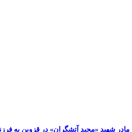
مادر شهید «مجید آتشگران» در قزوین به فر