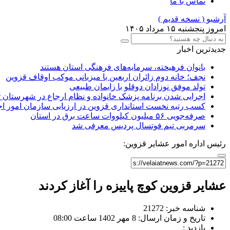
تماس با ما
آرشیو ( نسخه قدیم )
امروز پنجشنبه ۱۵ مرداد ۱۴۰۵
جدیدترین اخبار
بانوان فرهیخته، سرمایه‌های فرهنگی استان هستند
نجف؛ خانه دوم زائران اربعین با میزبانی موکب اوقاف قزوین
تولد موفق نوزادان دوقلو با زایمان طبیعی
اجرایی شدن برنامه پزشک خانواده و نظام ارجاع در شهرستان 
کسب رتبه نخست استانداری قزوین در ارزیابی سازمان امور ا
صرفه‌جویی ۵۶ میلیون کیلووات‌ ساعت برق در استان
سرمربی تیم فوتسال پردیس معرفی شد
رئیس اداره امور عشایر قزوین:
عشایر قزوین کوچ پاییزه را آغاز کردند
شناسه خبر: 21272
تاریخ و زمان ارسال: 8 مهر 1402 ساعت 08:00
بازدید :