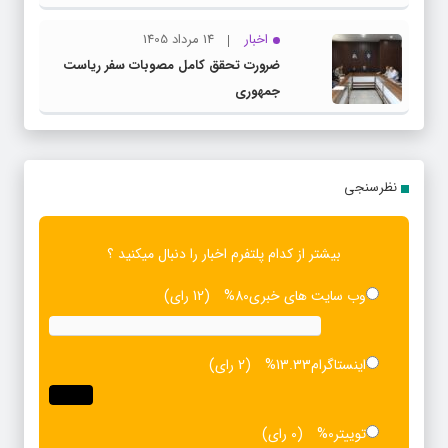
اخبار
14 مرداد 1405
ضرورت تحقق کامل مصوبات سفر ریاست‌
جمهوری
نظرسنجی
بیشتر از کدام پلتفرم اخبار را دنبال میکنید ؟
وب سایت های خبری
80%
(12 رای)
اینستاگرام
13.33%
(2 رای)
توییتر
0%
(0 رای)