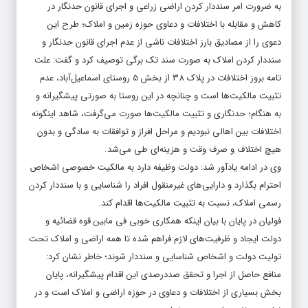
به ضرورت امر سنددار کردن اراضی زراعی و اجرای قانون حدنگار در
کاهش و مقابله با اختلافات و دعاوی حوزه زمین و املاک؛ طرح این
دعوی را از مصادیق بارز اختلافات ناشی از عدم اجرای قانون حدنگار و
سنددار کردن املاک به صورت سند تک برگی توصیف کرد و گفت: علت
تامه بروز اختلافات در پلاک 38 از بخش 5 روستای اسماعیل‌آباد، عدم
تثبیت مالکیت‌ها است و چنانچه در این روستا به صورتی پیشگیرانه و
به هنگام؛ حدنگاری و تثبیت مالکیت‌ها صورت می‌گرفت، شاهد اینگونه
اختلافات بین اهالی نبودیم و مراحل افراز و توافقات به سادگی و بدون
هیچ اختلاف و صرف وقت و هزینه‌ای طی می‌شد.
وی در ادامه یادآور شد: دولت وظیفه دارد به مالکیت خصوصی اشخاص
احترام بگذارد و دارایی‌های غیرمنقول افراد را شناسایی و با سنددار کردن
رسمی املاک، نسبت به تثبیت مالکیت‌ها اقدام کند.
فولیان در پایان با بیان اینکه همکاری خوبی فی مابین قوه قضائیه و
دولت ایجاد و ظرفیت‌های لازم فراهم شده تا همه اراضی و املاک تحت
تولیت دولت و اشخاص شناسایی و سنددار شوند؛ خاطر نشان کرد:
منافع حاصل از اجرا و تحقق صددرصدی این اقدام پیشگیرانه، پایان
بخش بسیاری از اختلافات و دعاوی در حوزه اراضی و املاک است و در