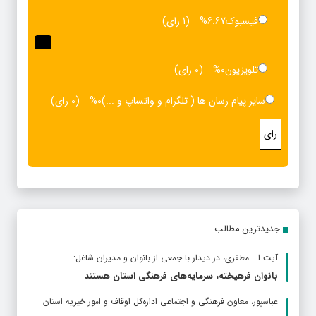
فیسبوک
6.67%
(1 رای)
تلویزیون
0%
(0 رای)
سایر پیام رسان ها ( تلگرام و واتساپ و ...)
0%
(0 رای)
رای
جدیدترین مطالب
آیت ا... مظفری، در دیدار با جمعی از بانوان و مدیران شاغل:
بانوان فرهیخته، سرمایه‌های فرهنگی استان هستند
عباسپور، معاون فرهنگی و اجتماعی اداره‌کل اوقاف و امور خیریه استان