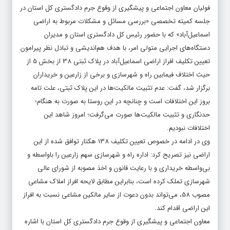
فولیان معاون اجتماعی و پیشگیری از وقوع جرم دادگستری کل استان در
جلسه کمیته تخصصی «بررسی مسائل و مشکلات مربوط به اراضی
اسماعیل‌آباد» که با حضور رئیس کل دادگستری استان و مدیران
دستگاه‌های اجرایی متولی امر، با هدف هم‌اندیشی و تبادل نظر پیرامون
تعیین تکلیف افراز اراضی اسماعیل‌آباد در پلاک ثبتی 38 از بخش 5 از
حیث اختلاف فیمابین راه و شهرسازی و برخی از زارعین و خریداران
برگزار شد، گفت: عدم تثبیت مالکیت‌ها در این پلاک ثبتی، علت تامه
بروز این اختلافات است و چنانچه در این روستا به صورت به هنگام؛
حدنگاری و تثبیت مالکیت‌ها صورت می‌گرفت؛ امروز شاهد این
اختلافات نبودیم.
وی در ادامه در خصوص تعیین تکلیف 138 هکتار توافق شده از این
اراضی نیز تصریح کرد: اداره راه و شهرسازی سهم زارعین را با‌واسطه و
بی‌واسطه خریداری و با رعایت قانون و اخذ مصوبه از شورای عالی
شهرسازی تملک کرده است، بنابراین مطابق لایحه افراز املاک مشاعی
مصوب 58، می‌تواند بدون دعوت از سایر مالکین مشاعی نسبت به افراز
این اراضی اقدام کند.
معاون اجتماعی و پیشگیری از وقوع جرم دادگستری کل استان با اشاره