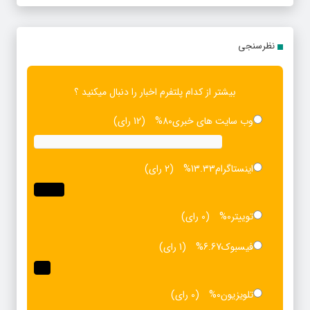
نظرسنجی
بیشتر از کدام پلتفرم اخبار را دنبال میکنید ؟
وب سایت های خبری
80%
(12 رای)
اینستاگرام
13.33%
(2 رای)
توییتر
0%
(0 رای)
فیسبوک
6.67%
(1 رای)
تلویزیون
0%
(0 رای)