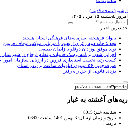
تماس با ما
آرشیو ( نسخه قدیم )
امروز پنجشنبه ۱۵ مرداد ۱۴۰۵
جدیدترین اخبار
بانوان فرهیخته، سرمایه‌های فرهنگی استان هستند
نجف؛ خانه دوم زائران اربعین با میزبانی موکب اوقاف قزوین
تولد موفق نوزادان دوقلو با زایمان طبیعی
اجرایی شدن برنامه پزشک خانواده و نظام ارجاع در شهرستان 
کسب رتبه نخست استانداری قزوین در ارزیابی سازمان امور ا
صرفه‌جویی ۵۶ میلیون کیلووات‌ ساعت برق در استان
دزدی قانونی از حق راه رفتن
ریه‌های آغشته به غبار
شناسه خبر: 8015
تاریخ و زمان ارسال: 3 بهمن 1401 ساعت 08:00
بازدید :