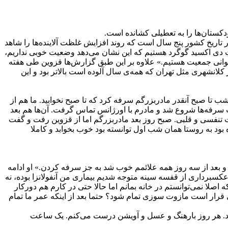
دکستان‌ها را به تعطیلی کشانده است.
تاریخ کشور پنج سال است که روند افزایش غلظت آلاینده‌ها را شاهد
است که شاهد برگشت دی اکسید گوگرد هستیم که این نشان می‌دهد وضعیت خوبی نداریم،
دنبال جوانی جمعیت هستیم.» علاوه بر این طبق گزارش‌ها قزوین طی هفته
کلانشهری مثل تهران که همه‌ی سال آلوده است بالاتر بود و این
ک شب تا صبح آنقدر مادربزرگم سرفه کرد که تا صبح نخوابید. ما هم از
ب سرفه‌ها شروع شد و مادرم با اورژانس تماس گرفت. آن‌ها هم بعد
 تنفسی و قلبی. صبح روز بعد مادربزرگم اما از قزوین رفت و گفت
 بود به روستا همان شب اول توانسته بود خوب بخوابد و کاملا
د. سعیده 29 ساله می‌گوید: «من یک ماه پیش سرماخوردم و بعد از سه روز همه علائمم خوب شد به جز سرفه کردن.» او ادامه
کسبرداری از قفسه سینه متوجه شدیم بیماری من آنفولانزا بوده، نه
اصلا نمی‌توانستم در خانه بمانم اما حالا حتی در کارم هم دورکار
کی قرار است مازوت سوزی تمام شود؟ حتما بعد از اینکه عمر ما تمام
نند. هر روز بارهنگ و عسل و آویشن درست می‌کنم. یک ساعت