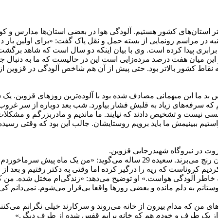
تر استان‌های کشور هستیم. آلودگی هوا در بعضی استان‌ها مدارس و کو
در مراسم رونمایی از بسته حمل و نقل پاک گفت: «برای اولین بار در 
علق کمتر از 5/2 میکرون افزایش شش برابری پیدا کرده است. وی با بیان اینکه دو سال 
 دارد که در این میان هفت درصد مرده‌زایی است این در حالیست که ما به 
 نقاط کشور بالاتر بود. حتی پیش از آن هم شاخص آلودگی در قزوین از 
ز شانس بد ما این میهمانی مصادف شده بود با آلوده‌ترین روزهای قزوین. ی
یم که سرفه‌های زیاد به قلبش فشار بیاورد. شب بعد دوباره از سر غرو
ی نیست و تشخیص دادند که نیایند. ما ماندیم و مادربزرگم و مشکلات
استیم ببینیمش ما باید برویم روستایشان. جالب این بود که وقتی رسیده
زوت در نیروگاه شهیدرجایی قزوین.
مشکلات آلودگی هوا تنها برای میانسالان نیست و حتی جوانان هم از آن رنج می‌برن
 کروناست که ریه را درگیر کرده اما وقتی به دکتر رفتیم و بعد از ع
ه خاطر آلودگی هواست.» او توضیح می‌دهد: «زندگی‌ام مختل شده. من که 
دوستانم به دلم مانده و بعضی روزها واقعا بی‌قرار می‌شوم. نمی‌دانم 
های من که مدام بیرون از خانه می‌روند و سرکارند خیلی نگرانم می‌ک
ا از یک طرف و خودم هم که خانه برایم قفس شده از طرف دیگر.»