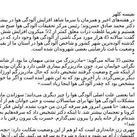
نفیسه کلهر
در هفته‌های اخیر و همزمان با سرما شاهد افزایش آلودگی هوا در بیش
دکتر محمد صادق حسن‌وند؛ رئیس مرکز تحقیقات آلودگی هوا صبح شنبه 
هستیم و تقریبا غلظت ذرات م
گفت: سالانه 45 هزار مورد مرگ ناشی از آلودگی هوا وجود
گذشته آلوده‌ترین شهر کشور و شاخص آلودگی هوا در استان ما از بقیه
وضعیت باعث نارضایتی بعضی شهروندان شده است.
*
مجتبی 35 ساله می‌گوید: «مادربزرگ من مدتی میهمان ما بود. ا
نگرانی خوابمان نبرد. چون مادربزرگم بیماری قلبی دارد و نگران بود
از اینکه شرح وضعیت گرفتند تشخیص دادند که حال مادربزرگم اورژانس
دیگر برنمی‌گردد. بار آخرش بود که به این شهر آمده است و اگر ما خو
مشخص بود که چقدر آلودگی هوا اینجا زیاد است.»
*
اما بعضی علت اصلی آلودگی هوا را چیز دیگری می‌دانند؛ سوزاندن ما
می‌دهد: «تا همین امروز هم سرفه کردن من خوب نشده. اولش فکر کردیم
کرونا و تعجبمان بیشتر شد. تا اینکه دکتر تشخیص داد که سرفه‌هایم ب
شده‌ام و از خانه پایم را بیرون نمی‌گذارم. حسرت یک بیرون رفتن با 
شد!»
مهری زن خانه‌داری است که او هم از این وضعیت شکایت دارد: «بچه‌
گلویشان آرام می‌شود و دوباره شروع به سرفه می‌کنند. نگرانی آن‌ه