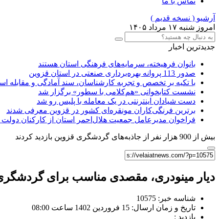
تماس با ما
آرشیو ( نسخه قدیم )
امروز شنبه ۱۷ مرداد ۱۴۰۵
جدیدترین اخبار
بانوان فرهیخته، سرمایه‌های فرهنگی استان هستند
صدور 113 پروانه بهره‌برداری صنعتی در استان قزوین
با تکیه بر تخصص و تجربه کارشناسان، سند آمادگی و مقابله استا
نشست کتابخوانی «هم‌کلامی با سطور» برگزار شد
دست شیادان اینترنتی در یک معامله با پلیس رو شد
برترین فرنگی‌کاران مونقره‌ای کشور در قزوین معرفی شدند
فراخوان مدیرعامل جمعیت هلال‌احمر استان از کارکنان دو
بیش از 900 هزار نفر از جاذبه‌های گردشگری قزوین بازدید کردند
دیار مینودری، مقصدی مناسب برای گردشگری 
شناسه خبر: 10575
تاریخ و زمان ارسال: 15 فروردین 1402 ساعت 08:00
بازدید :