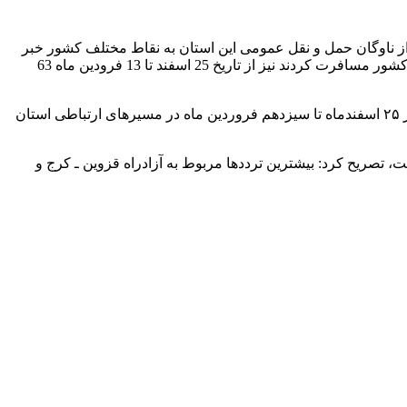
زار مسافر از ابتدای تعطیلات نوروزی با استفاده از ناوگان حمل و نقل عمومی این استان به نقاط مختلف کشور خبر
داد و گفت: آمار مسافرانی که از طریق ناوگان عمومی شامل اتوبوس، مینی‌بوس و سواری‌های کرایه‌ای مسافربری قزوین به نقاط مختلف کشور مسافرت کردند نیز از تاریخ 25 اسفند تا 13 فرودین ماه 63
وی همچنین در خصوص آمار تردد خودرو طی مدت مذکور از محورهای مواصلاتی استان نیز اظهار کرد: 19 میلیون و 208 هزار و 602 خودرو از ۲۵ اسفندماه تا سیزدهم فروردین ماه در مسیرهای ارتباطی استان
 تصریح کرد: بیشترین ترددها مربوط به آزادراه قزوین ـ کرج و