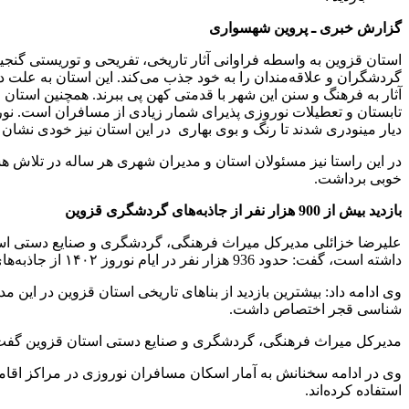
گزارش خبری ـ پروین شهسواری
استان قزوین به واسطه فراوانی آثار تاریخی، تفریحی و توریستی گنجینه
گردشگران و علاقه‌مندان را به خود جذب می‌کند. این استان به علت داش
آثار به فرهنگ و سنن این شهر با قدمتی کهن پی ببرند. همچنین استان 
تابستان و تعطیلات نوروزی پذیرای شمار زیادی از مسافران است. نورو
دیار مینودری شدند تا رنگ و بوی بهاری در این استان نیز خودی نشان 
در این راستا نیز مسئولان استان و مدیران شهری هر ساله در تلاش هس
خوبی برداشت.
بازدید بیش از 900 هزار نفر از جاذبه‌های گردشگری قزوین
علیرضا خزائلی مدیرکل میراث فرهنگی، گردشگری و صنایع دستی استان 
داشته است، گفت: حدود 936 هزار نفر در ایام نوروز ۱۴۰۲ از جاذبه‌های گردشگری استان شامل بناهای تاریخی و آثار طبیعی استان بازدید کردند.
وی ادامه داد: بیشترین بازدید از بناهای تاریخی استان قزوین در ا
شناسی قجر اختصاص داشت.
مدیرکل میراث فرهنگی، گردشگری و صنایع دستی استان قزوین گفت: دری
استفاده کرده‌اند.