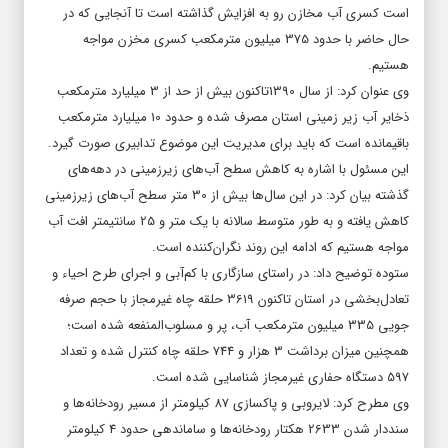
است کسری آب مخازن رو به افزایش گذاشته است تا آنجایی که در
حال حاضر با حدود 375 میلیون مترمکعب کسری مخزن مواجه
هستیم.
وی عنوان کرد: از سال 1390تاکنون بیش از حد از 3 میلیارد مترمکعب
ذخایر آب زیر زمینی استان مصرف شده و حدود 10 میلیارد مترمکعب
باقیمانده است که باید برای مدیریت این موضوع تدابیری صورت گیرد.
این مسئول با اشاره به کاهش سطح آب‌های زیرزمینی در دهه‌های
گذشته بیان کرد: در این سال‌ها بیش از 30 متر سطح آب‌های زیرزمینی
کاهش یافته و به طور متوسط سالانه با یک متر و 25 سانتیمتر افت آب
مواجه هستیم که ادامه این روند نگران‌کننده است.
ستوده توضیح داد: در راستای سازگاری با کم‌آبی و اجرای طرح احیاء و
تعادل‌بخشی در استان تاکنون 3619 حلقه چاه غیرمجاز با حجم صرفه
جویی 335 میلیون مترمکعب آب، پر و مسلوب‌المنفعه شده است؛
همچنین میزان برداشت 3 هزار و 744 حلقه چاه کنترل شده و تعداد
597 دستگاه حفاری غیرمجاز شناسایی شده است.
وی مطرح کرد: لایروبی و پاکسازی 87 کیلومتر از مسیر رودخانه‌ها و
سنددار شدن 2633 هکتار رودخانه‌ها و ساماندهی حدود 4 کیلومتر