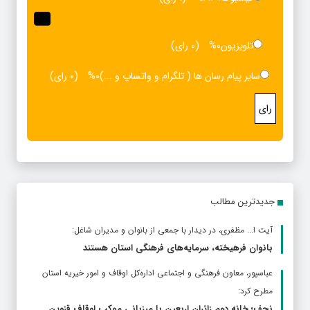
تلویزیون
0%
(0 رای)
سایر پیام رسان ها ( تلگرام و واتساپ و ...)
0%
(0 رای)
رای
جدیدترین مطالب
آیت ا... مظفری، در دیدار با جمعی از بانوان و مدیران شاغل:
بانوان فرهیخته، سرمایه‌های فرهنگی استان هستند
عباسپور، معاون فرهنگی و اجتماعی اداره‌کل اوقاف و امور خیریه استان
مطرح كرد:
نجف؛ خانه دوم زائران اربعین با میزبانی موکب اوقاف قزوین