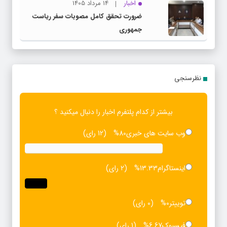
اخبار
14 مرداد 1405
ضرورت تحقق کامل مصوبات سفر ریاست‌
جمهوری
نظرسنجی
بیشتر از کدام پلتفرم اخبار را دنبال میکنید ؟
وب سایت های خبری
80%
(12 رای)
اینستاگرام
13.33%
(2 رای)
توییتر
0%
(0 رای)
فیسبوک
6.67%
(1 رای)