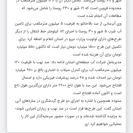
شهر و 611 روستا می‌باشد. بخش دیگر آن با 136 میلیون مترمکعب در
محدوده قزوین است که 19 شهر و 230 روستا را شامل می‌شود که
مطالعات آن انجام شده است.
وی آبرسانی از سد بالاخانلو به ظرفیت 5 میلیون مترمکعب برای تامین
آب شرب 5 شهر و 30 روستا با اجرای 82 کیلومتر خط انتقال را از دیگر
طرح‌های دارای اولویت وزارت نیرو در استان اعلام و اضافه کرد: برای
تکمیل این طرح 1500 میلیارد تومان نیاز است که تاکنون 550 میلیارد
تومان برای آن هزینه شده است.
مدیرعامل شرکت آب منطقه‌ای استان ادامه داد: سد نهب با ظرفیت 120
میلیون مترمکعب آب برای کنترل سیلاب با اعتباری بالغ بر 970 میلیارد
تومان نیز احداث شده و 98 درصد پیشرفت فیزیکی دارد و امسال
افتتاح می‌شود. این سد با طول تاج 2200 متر دارای بزرگترین طول تاج
است و اکنون آماده افتتاح است.
ستوده همچنین با اشاره به اجرای دو طرح گردشگری در سازه‌های آبی
استان گفت: این طرح‌ها قرار است در سد نهب و زیاران اجرایی شوند؛
به مزایده گذاشته شده‌اند و در صورت حضور سرمایه‌گذار این کار را
عملیاتی خواهیم کرد./ی