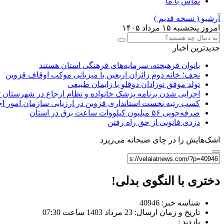
تماس با ما
آرشیو ( نسخه قدیم )
امروز پنجشنبه ۱۵ مرداد ۱۴۰۵
جدیدترین اخبار
بانوان فرهیخته، سرمایه‌های فرهنگی استان هستند
نجف؛ خانه دوم زائران اربعین با میزبانی موکب اوقاف قزوین
تولد موفق نوزادان دوقلو با زایمان طبیعی
اجرایی شدن برنامه پزشک خانواده و نظام ارجاع در شهرستان 
کسب رتبه نخست استانداری قزوین در ارزیابی سازمان امور ا
صرفه‌جویی ۵۶ میلیون کیلووات‌ ساعت برق در استان
دزدی قانونی از حق راه رفتن
اشک‌هایش را در چای صبحانه می‌ریزد
دختری با النگوی بدلی!
شناسه خبر: 40946
تاریخ و زمان ارسال: 23 مرداد 1403 ساعت 07:30
بازدید :