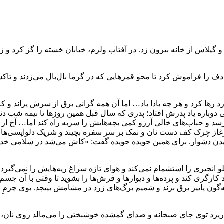
و گیلاس از خانه بیرون زد. در آفتاب ولرم، خیابان خسته را گز کرد و زی
ا فراموش کرد تا محو قمر‌هایی که در گرما بال‌بال می‌زدند و تاکس
ها کرد و هر چه بادا باد… اما آن همه گرانی برق از سرش پراند و ک
ی دوباره یاد پدرش افتاد؛ پدری که سال قبل همین روزها تا نیمه شب 
د و حباب‌های خالی آرزو کمی بچه‌هایش را سربه راه کند اما… آخ از
ندرغاز چرک کف دست نان و نمک بر سر سفره بچیند و شریک دلواپسی‌ها
دن دشوار. برای همین جویده جویده گفت: «کاش می‌شد در سلامی خداح
نجیری را استشمام نمی‌کند و هوای تازه سراغ ریه‌هایش را نمی‌گیرد. ا
 کارگری کند و پرده‌ها و دیوارها و فرش‌ها را بشوید تا وقتی با آن جس
گون پاییز برق بزند و شمیم برگ‌های زرد در مشامش بپیچد. بوی چرمِ
ریزد توی چای صبحانه و صدای گمشده خوشبختی را می‌مالد روی نان، بل