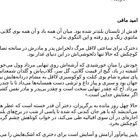
امید مافی
قدش از تابستان بلندتر شده بود. میان آن همه باد و آن همه بوی گلابی 
مانتوی رنگ و رو رفته و این النگوی بدلی.»
دخترک برای ساعتی لااقل مرگ دلخراش پدر و مادرش در سانحه تصادف ر
کوچکش که حالا تنها دلخوشی‌اش در این دنیای غدار بود.
خودش را میان خورشیدی که آرشه‌اش روی تنهایی مرداد وول می‌خورد ر
آشفته در باد، گیج از قیمت گلابی، گل سر، گلاب‌پاش و گلدان شمعدان
پای سفره شام بوی کتلت و کوکوسبزی لااقل به مشام دردانه‌هایش برس
جهان بود و سبزی و پیاز داغ و ترشی دست همسایه‌ها می‌داد تا با چ
مرداد. آخ که چقدر تنهایی سخت است و چقدر بی‌پدر و مادر نفس کشی
اگر معنایش جدایی است.»
حالا چهل روز مانده به برگریزان، دختر آن قدر خسته است که عطر هلو ا
می‌اندیشد که با هر جان کندنی که شده تا پاسی از شب در برج‌های بلند
اجاره‌ای در آن سوی اقبالیه طی می‌کند، در خواب کوتاهش چشم گربه‌
کوچکش بخرد.
پاییز پیام‌آور آرامش و آسایش است برای دختری که اشک‌هایش را می‌