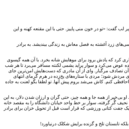
ر لب گفت: «تو در خون منی پاییز. حتی با این مقنعه کهنه و این
ی‌های زرد آغشته به فصل معاش به زندگی بیندیشد. به برادر
اری کرد که یادش برود برای موهایش شانه بخرد. با آن همه گیسوی
دنده عوض می‌کرد و سوار پراید یشمی لکنته مسافر می‌برد تا هر شب
 آن تصادف مرگبار. وای از آن مادری که دست‌هایش امن‌ترین جای
ی مردش شود؛ مردی با ستاره‌های یخ‌زده در هرم گرمای انتهای
افظی کنم. کاش می‌شد بروم پیش آنها. تو لطفا بگو لعنت به جاده
و بی‌خبر از همه جا و همه چیز، حتی گران و ارزان شدن دلار، به این
م نحیف گُر گرفته، سوار بر خط واحد خیابان دانشگاه را به مقصد خانه
 یک جفت کتانی ورزشی که قرار است قبل از تحویل خزان برای برادر
که تابستان تلخ و گزنده برایش شکلک درنیاورد!