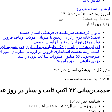
تماس با ما
آرشیو ( نسخه قدیم )
امروز پنجشنبه ۱۵ مرداد ۱۴۰۵
جدیدترین اخبار
بانوان فرهیخته، سرمایه‌های فرهنگی استان هستند
نجف؛ خانه دوم زائران اربعین با میزبانی موکب اوقاف قزوین
تولد موفق نوزادان دوقلو با زایمان طبیعی
اجرایی شدن برنامه پزشک خانواده و نظام ارجاع در شهرستان 
کسب رتبه نخست استانداری قزوین در ارزیابی سازمان امور ا
صرفه‌جویی ۵۶ میلیون کیلووات‌ ساعت برق در استان
دزدی قانونی از حق راه رفتن
مدیر کل دامپزشکی استان خبر داد:
خدمت‌رسانی ۲۲ اکیپ ثابت و سیار در روز عید قربان
شناسه خبر: 15458
تاریخ و زمان ارسال: 7 تیر 1402 ساعت 08:00
بازدید :