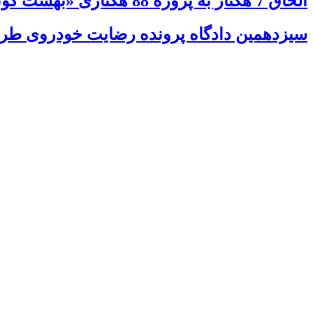
الحاق 7 هکتار به پروژه 88 هکتاری «بهشت کوثر» قزوین
سیزدهمین دادگاه پرونده رضایت خودروی طراو