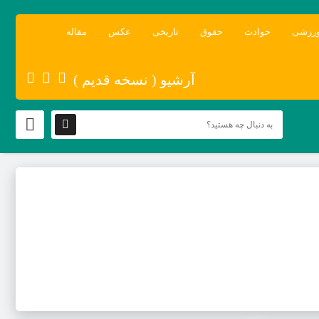
رزشی
حوادث
حقوق
تاریخی
عکس
مقاله
آرشیو ( نسخه قدیم )