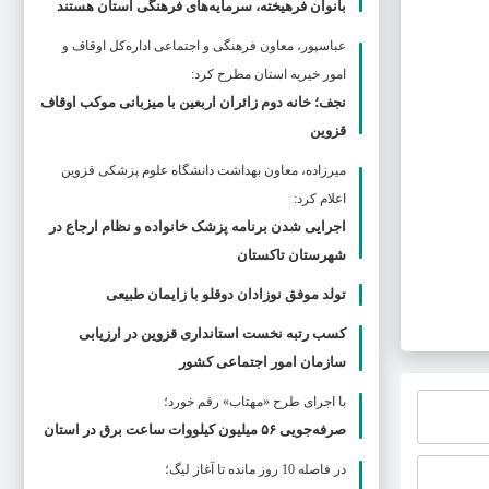
بانوان فرهیخته، سرمایه‌های فرهنگی استان هستند
عباسپور، معاون فرهنگی و اجتماعی اداره‌کل اوقاف و
امور خیریه استان مطرح كرد:
نجف؛ خانه دوم زائران اربعین با میزبانی موکب اوقاف
قزوین
ميرزاده، معاون بهداشت دانشگاه علوم پزشکی قزوین
اعلام کرد:
اجرایی شدن برنامه پزشک خانواده و نظام ارجاع در
شهرستان تاکستان
تولد موفق نوزادان دوقلو با زایمان طبیعی
کسب رتبه نخست استانداری قزوین در ارزیابی
سازمان امور اجتماعی کشور
با اجرای طرح «مهتاب» رقم خورد؛
صرفه‌جویی ۵۶ میلیون کیلووات‌ ساعت برق در استان
در فاصله 10 روز مانده تا آغاز لیگ؛