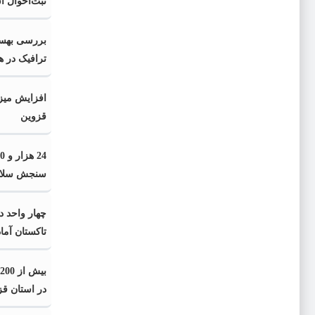
ثبت‌احوال 
بررسی بهسا
ترافیک در 
افزایش میزا
قزوین
سنجش سلام
چهار واحد د
تاکستان آما
ب
در استان قز