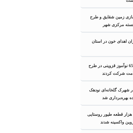
است
زی زمین شقایق و طرح
هسته مرکزی شهر
ن اهدای خون در استان
24 هزار و 650 نوآموز قزوینی در طرح
ت شرکت کردند
ر شهرک گلخانه‌ای نودهک
ده بهره‌برداری شد
یش از 200 هزار قطعه طیور روستایی
وین واکسینه شدند