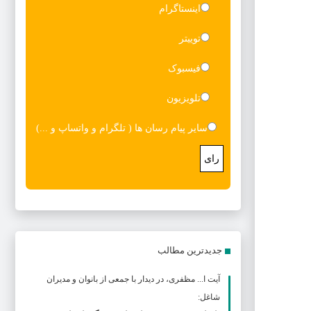
اینستاگرام
توییتر
فیسبوک
تلویزیون
سایر پیام رسان ها ( تلگرام و واتساپ و ...)
رای
جدیدترین مطالب
آیت ا... مظفری، در دیدار با جمعی از بانوان و مدیران
شاغل: