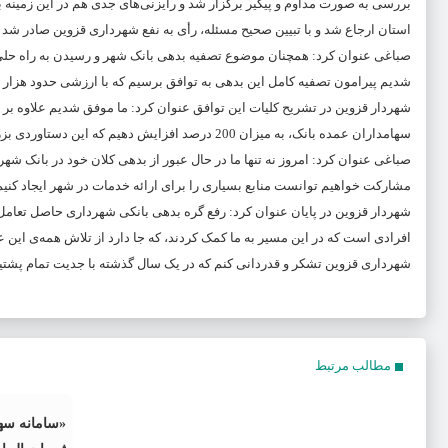
بررسی به صورت مداوم و پیگیر برگزار شد و رایزنی‌های جدی هم در این زمینه به
استان ارجاع شد و با تبیین صحیح مسئله، رأی به نفع شهرداری قزوین صادر شد 
صباغی عنوان کرد: همچنان موضوع تصفیه بدهی بانک شهر و رسیدن به راه حلی ن
شدیم پیرامون تصفیه کامل این بدهی به توافق برسیم که با ارزشی حدود هزار 
شهردار قزوین در تشریح کلیات این توافق عنوان کرد: ما موفق شدیم علاوه بر ت
سهامداران عمده بانک، به میزان 200 درصد افزایش دهیم که این دستاوردی بزرگ و قابل توجه برای شهر خواهد بود.
صباغی عنوان کرد: امروز نه تنها ما در حال عبور از بدهی کلان خود در بانک شهر 
مشارکت خواهیم توانست منابع بسیاری را برای ارائه خدمات در شهر ایجاد کنیم
شهردار قزوین در پایان عنوان کرد: رفع گره بدهی بانکی شهرداری حاصل تعام
افرادی است که در این مسیر به ما کمک کردند، که جا دارد از تلاش همه‌ی این 
شهرداری قزوین تشکر و قدردانی کنم که در یک سال گذشته با جدیت تمام پشتی
مطالب مرتبط
«سامانه سه