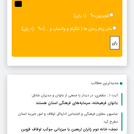
تلویزیون
0%
(0 رای)
سایر پیام رسان ها ( تلگرام و واتساپ و ...)
0%
(0 رای)
رای
جدیدترین مطالب
آیت ا... مظفری، در دیدار با جمعی از بانوان و مدیران شاغل:
بانوان فرهیخته، سرمایه‌های فرهنگی استان هستند
عباسپور، معاون فرهنگی و اجتماعی اداره‌کل اوقاف و امور خیریه استان
مطرح كرد:
نجف؛ خانه دوم زائران اربعین با میزبانی موکب اوقاف قزوین