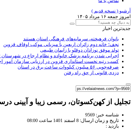
تماس با ما
آرشیو ( نسخه قدیم )
امروز جمعه ۱۶ مرداد ۱۴۰۵
جدیدترین اخبار
بانوان فرهیخته، سرمایه‌های فرهنگی استان هستند
نجف؛ خانه دوم زائران اربعین با میزبانی موکب اوقاف قزوین
تولد موفق نوزادان دوقلو با زایمان طبیعی
اجرایی شدن برنامه پزشک خانواده و نظام ارجاع در شهرستان 
کسب رتبه نخست استانداری قزوین در ارزیابی سازمان امور ا
صرفه‌جویی ۵۶ میلیون کیلووات‌ ساعت برق در استان
دزدی قانونی از حق راه رفتن
تجلیل از کهن‌کسوتان، رسمی زیبا و آیینی د
شناسه خبر: 9569
تاریخ و زمان ارسال: 8 اسفند 1401 ساعت 08:00
بازدید :