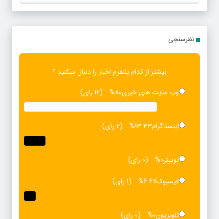
نظرسنجی
بیشتر از کدام پلتفرم اخبار را دنبال میکنید ؟
وب سایت های خبری
80%
(12 رای)
اینستاگرام
13.33%
(2 رای)
توییتر
0%
(0 رای)
فیسبوک
6.67%
(1 رای)
تلویزیون
0%
(0 رای)