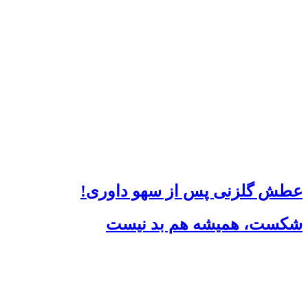
عطش گلزنی پس از سهو داوری!
شکست، همیشه هم بد نیست