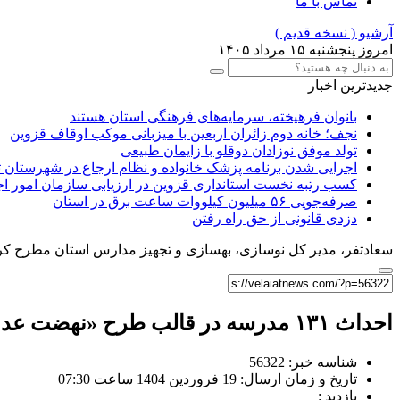
تماس با ما
آرشیو ( نسخه قدیم )
امروز پنجشنبه ۱۵ مرداد ۱۴۰۵
جدیدترین اخبار
بانوان فرهیخته، سرمایه‌های فرهنگی استان هستند
نجف؛ خانه دوم زائران اربعین با میزبانی موکب اوقاف قزوین
تولد موفق نوزادان دوقلو با زایمان طبیعی
اجرایی شدن برنامه پزشک خانواده و نظام ارجاع در شهرستان 
کسب رتبه نخست استانداری قزوین در ارزیابی سازمان امور ا
صرفه‌جویی ۵۶ میلیون کیلووات‌ ساعت برق در استان
دزدی قانونی از حق راه رفتن
سعادتفر، مدیر کل نوسازی، بهسازی و تجهیز مدارس استان مطرح کر
احداث ۱۳۱ مدرسه در قالب طرح «نهضت عدالت آموزشی»
شناسه خبر: 56322
تاریخ و زمان ارسال: 19 فروردین 1404 ساعت 07:30
بازدید :