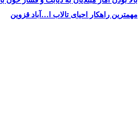
مهمترین راهکار احیای تالاب ا…‌آباد قزوین