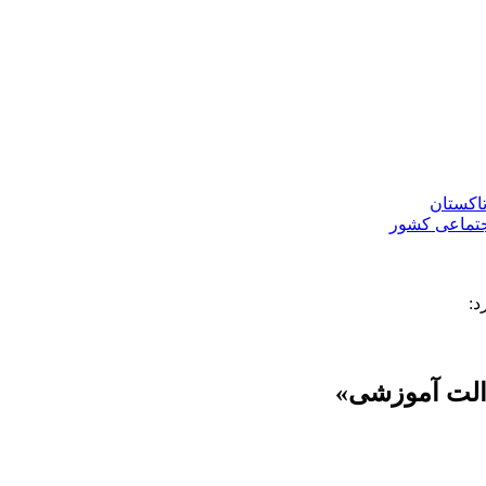
تاکستان
جتماعی کشور
د: