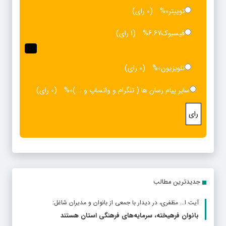
توییتر
0%
(0 رای)
فیسبوک
6.67%
(1 رای)
تلویزیون
0%
(0 رای)
سایر پیام رسان ها ( تلگرام و واتساپ و ...)
0%
(0 رای)
رای
جدیدترین مطالب
آیت ا... مظفری، در دیدار با جمعی از بانوان و مدیران شاغل:
بانوان فرهیخته، سرمایه‌های فرهنگی استان هستند