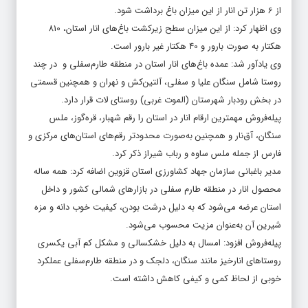
از 6 هزار تن انار از این میزان باغ برداشت شود.
وی اظهار کرد: از این میزان سطح زیرکشت باغ‌های انار استان، 810
هکتار به صورت بارور و 40 هکتار غیر بارور است.
وی یادآور شد: عمده باغ‌های انار استان در منطقه طارم‌سفلی و در چند
روستا شامل سنگان علیا و سفلی، آلتین‌کش و نهران و همچنین قسمتی
در بخش رودبار شهرستان (الموت غربی) روستای لات قرار دارد.
پیله‌فروش مهمترین ارقام انار در استان را رقم شهبار، قره‌گوز، ملس
سنگان، آق‌نار و همچنین به‌صورت محدودتر رقم‌های استان‌های مرکزی و
فارس از جمله ملس ساوه و رباب شیراز ذکر کرد.
مدیر باغبانی سازمان جهاد کشاورزی استان قزوین اضافه کرد: همه ساله
محصول انار در منطقه طارم سفلی در بازار‌های شمالی کشور و داخل
استان عرضه می‌شود که به دلیل درشت بودن، کیفیت خوب دانه و مزه
شیرین آن به‌عنوان مزیت محسوب می‌شود.
پیله‌فروش افزود: امسال به دلیل خشکسالی و مشکل کم آبی یکسری
روستاهای انارخیز مانند سنگان، دلجک و در منطقه طارم‌سفلی عملکرد
خوبی از لحاظ کمی و کیفی کاهش داشته است.